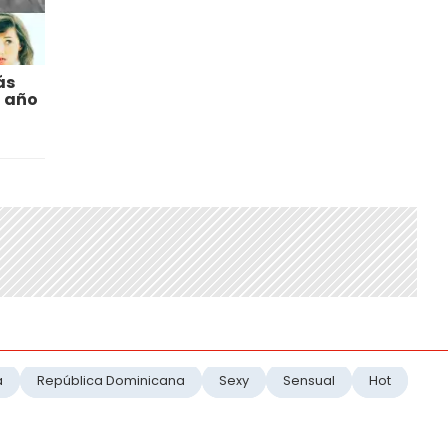
ás
 año
a
República Dominicana
Sexy
Sensual
Hot