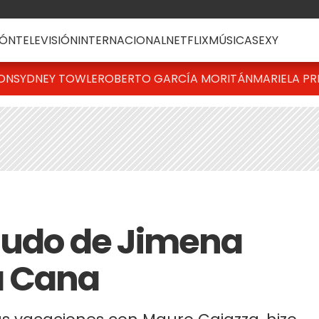
ÓN
TELEVISIÓN
INTERNACIONAL
NETFLIX
MÚSICA
SEXY
TON
SYDNEY TOWLE
ROBERTO GARCÍA MORITÁN
MARIELA PR
nudo de Jimena
a Cana