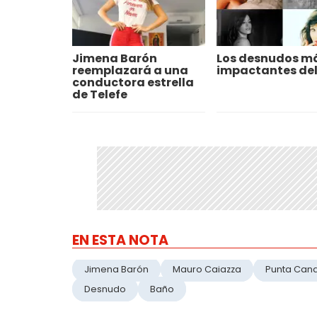
Jimena Barón
Los desnudos m
reemplazará a una
impactantes del
conductora estrella
de Telefe
EN ESTA NOTA
Jimena Barón
Mauro Caiazza
Punta Can
Desnudo
Baño