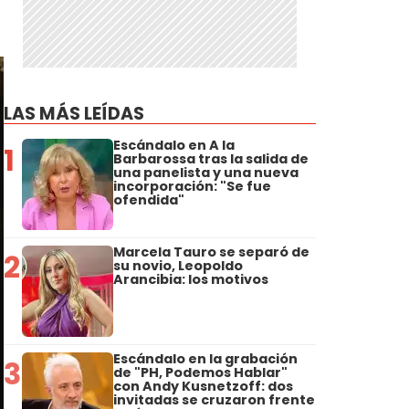
LAS MÁS LEÍDAS
Escándalo en A la
1
Barbarossa tras la salida de
una panelista y una nueva
incorporación: "Se fue
ofendida"
Marcela Tauro se separó de
2
su novio, Leopoldo
Arancibia: los motivos
Escándalo en la grabación
3
de "PH, Podemos Hablar"
con Andy Kusnetzoff: dos
invitadas se cruzaron frente