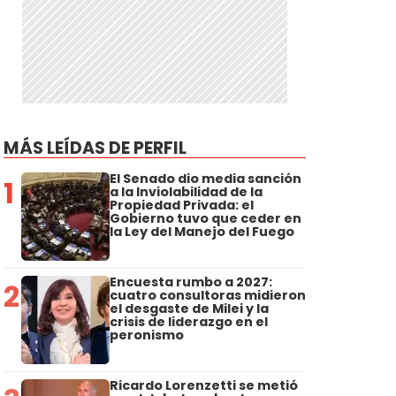
MÁS LEÍDAS DE PERFIL
El Senado dio media sanción
1
a la Inviolabilidad de la
Propiedad Privada: el
Gobierno tuvo que ceder en
la Ley del Manejo del Fuego
Encuesta rumbo a 2027:
2
cuatro consultoras midieron
el desgaste de Milei y la
crisis de liderazgo en el
peronismo
Ricardo Lorenzetti se metió