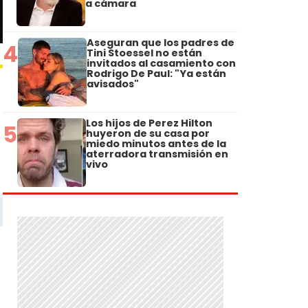
a cámara
Aseguran que los padres de
4
Tini Stoessel no están
invitados al casamiento con
Rodrigo De Paul: "Ya están
avisados"
Los hijos de Perez Hilton
5
huyeron de su casa por
miedo minutos antes de la
aterradora transmisión en
vivo