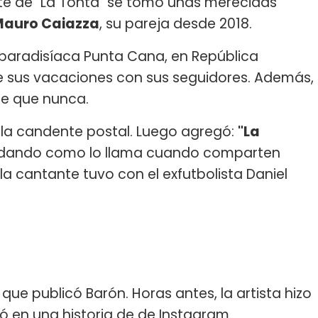
ete de "La Tonta" se tomó unas merecidas
auro Caiazza
, su pareja desde 2018.
 paradisíaca Punta Cana, en República
 sus vacaciones con sus seguidores. Además,
re que nunca.
a la candente postal. Luego agregó:
"La
rdando como lo llama cuando comparten
la cantante tuvo con el exfutbolista Daniel
que publicó Barón. Horas antes, la artista hizo
ó en una historia de de Instagram.