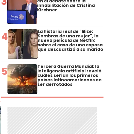
3
en el debate sobre la
inhabilitación de Cristina
Kirchner
La historia real de "Elize:
4
Sombras de una mujer", la
nueva película de Netflix
sobre el caso de una esposa
que descuartizó a su marido
Tercera Guerra Mundial: la
5
inteligencia artificial reveló
cuáles serían los primeros
países latinoamericanos en
ser derrotados