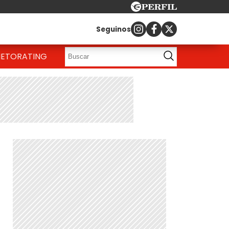
Seguinos
IETO
RATING