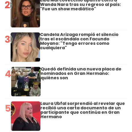
2
Wanda Nara tras su regreso al país:
"Fue un show mediático"
Candela Arizaga rompió el silencio
3
tras el escándalo con Facundo
Moyano: "Tengo errores como
cualquiera"
Quedó definida una nueva placa de
4
nominados en Gran Hermano:
quiénes son
Laura Ubfal sorprendió al revelar que
5
recibió una carta documento de un
participante que continúa en Gran
Hermano