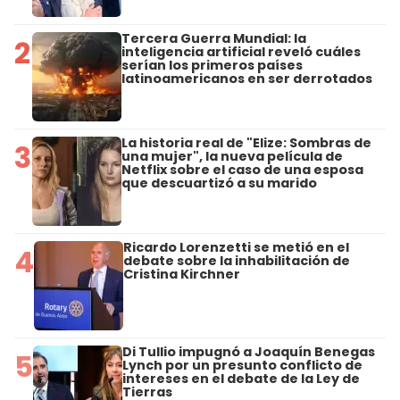
Tercera Guerra Mundial: la
2
inteligencia artificial reveló cuáles
serían los primeros países
latinoamericanos en ser derrotados
La historia real de "Elize: Sombras de
3
una mujer", la nueva película de
Netflix sobre el caso de una esposa
que descuartizó a su marido
Ricardo Lorenzetti se metió en el
4
debate sobre la inhabilitación de
Cristina Kirchner
Di Tullio impugnó a Joaquín Benegas
5
Lynch por un presunto conflicto de
intereses en el debate de la Ley de
Tierras