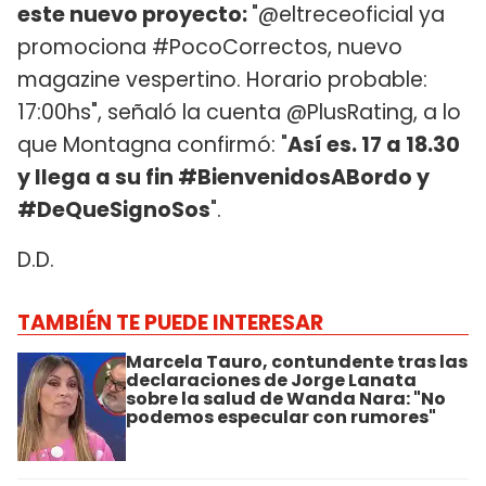
este nuevo proyecto:
"@eltreceoficial ya
promociona #PocoCorrectos, nuevo
magazine vespertino. Horario probable:
17:00hs", señaló la cuenta @PlusRating, a lo
que Montagna confirmó: "
Así es. 17 a 18.30
y llega a su fin #BienvenidosABordo y
#DeQueSignoSos
".
D.D.
TAMBIÉN TE PUEDE INTERESAR
Marcela Tauro, contundente tras las
declaraciones de Jorge Lanata
sobre la salud de Wanda Nara: "No
podemos especular con rumores"