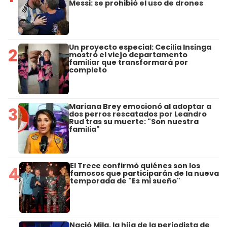
Messi: se prohibió el uso de drones
Un proyecto especial: Cecilia Insinga
2
mostró el viejo departamento
familiar que transformará por
completo
Mariana Brey emocionó al adoptar a
3
dos perros rescatados por Leandro
Rud tras su muerte: "Son nuestra
familia"
El Trece confirmó quiénes son los
4
famosos que participarán de la nueva
temporada de "Es mi sueño"
Nació Mila, la hija de la periodista de