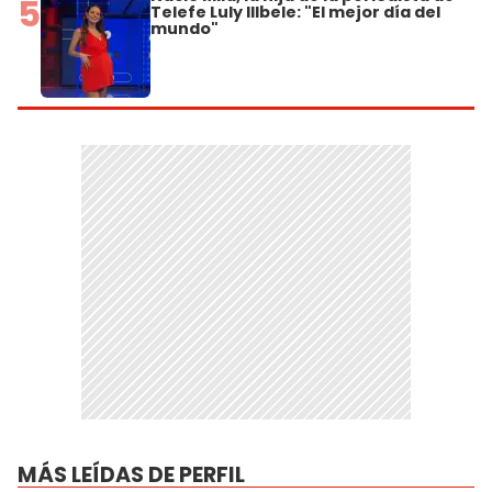
5
Telefe Luly Illbele: "El mejor día del
mundo"
MÁS LEÍDAS DE PERFIL