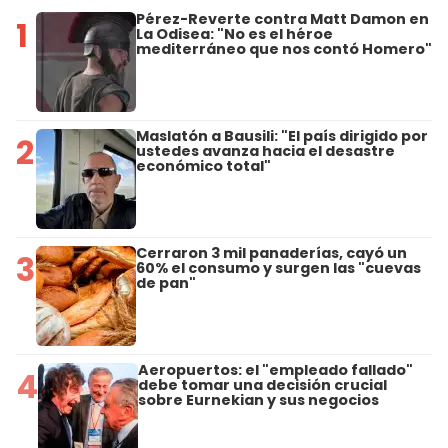
Pérez-Reverte contra Matt Damon en
1
La Odisea: "No es el héroe
mediterráneo que nos contó Homero"
Maslatón a Bausili: "El país dirigido por
2
ustedes avanza hacia el desastre
económico total"
Cerraron 3 mil panaderías, cayó un
3
60% el consumo y surgen las "cuevas
de pan"
Aeropuertos: el "empleado fallado"
4
debe tomar una decisión crucial
sobre Eurnekian y sus negocios