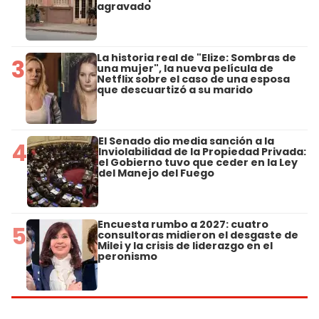
agravado
La historia real de "Elize: Sombras de
3
una mujer", la nueva película de
Netflix sobre el caso de una esposa
que descuartizó a su marido
El Senado dio media sanción a la
4
Inviolabilidad de la Propiedad Privada:
el Gobierno tuvo que ceder en la Ley
del Manejo del Fuego
Encuesta rumbo a 2027: cuatro
5
consultoras midieron el desgaste de
Milei y la crisis de liderazgo en el
peronismo