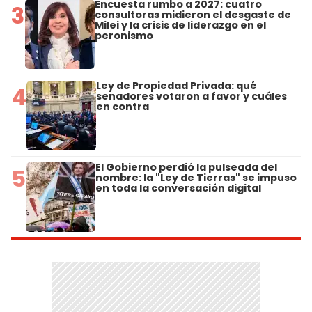
Encuesta rumbo a 2027: cuatro
3
consultoras midieron el desgaste de
Milei y la crisis de liderazgo en el
peronismo
Ley de Propiedad Privada: qué
4
senadores votaron a favor y cuáles
en contra
El Gobierno perdió la pulseada del
5
nombre: la "Ley de Tierras" se impuso
en toda la conversación digital