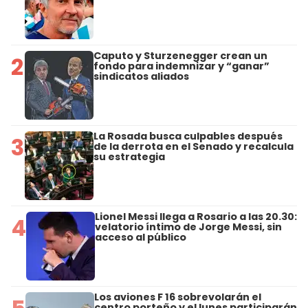
Caputo y Sturzenegger crean un
2
fondo para indemnizar y “ganar”
sindicatos aliados
La Rosada busca culpables después
3
de la derrota en el Senado y recalcula
su estrategia
Lionel Messi llega a Rosario a las 20.30:
4
velatorio íntimo de Jorge Messi, sin
acceso al público
Los aviones F 16 sobrevolarán el
centro porteño y el lunes participarán