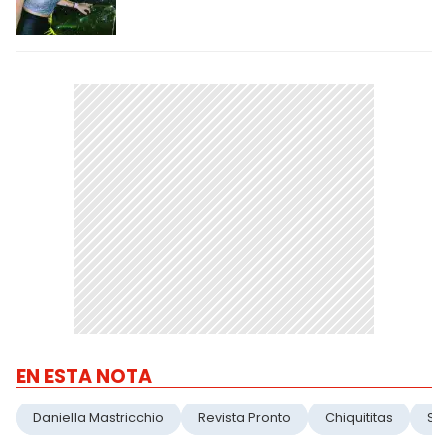
EN ESTA NOTA
Daniella Mastricchio
Revista Pronto
Chiquititas
Ser