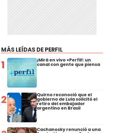
MÁS LEÍDAS DE PERFIL
¡Mirá en vivo +Perfil!: un
1
canal con gente que piensa
Quirno reconoció que el
2
gobierno de Lula solicitó el
retiro del embajador
argentino en Brasil
Cachanosky renunció a una