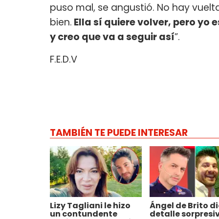
puso mal, se angustió. No hay vuelt
bien.
Ella sí quiere volver, pero yo
y creo que va a seguir así
”.
F.E.D.V
TAMBIÉN TE PUEDE INTERESAR
Lizy Tagliani le hizo
Ángel de Brito di
un contundente
detalle sorpresi