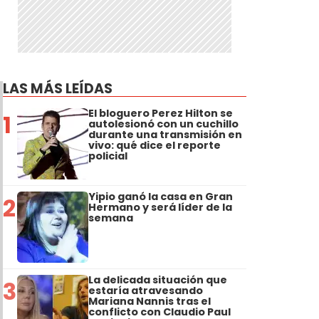
LAS MÁS LEÍDAS
El bloguero Perez Hilton se
1
autolesionó con un cuchillo
durante una transmisión en
vivo: qué dice el reporte
policial
Yipio ganó la casa en Gran
2
Hermano y será líder de la
semana
La delicada situación que
3
estaría atravesando
Mariana Nannis tras el
conflicto con Claudio Paul