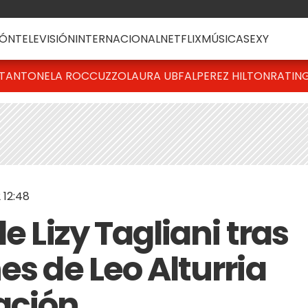
ÓN
TELEVISIÓN
INTERNACIONAL
NETFLIX
MÚSICA
SEXY
T
ANTONELA ROCCUZZO
LAURA UBFAL
PEREZ HILTON
RATIN
 12:48
e Lizy Tagliani tras
es de Leo Alturria
ación