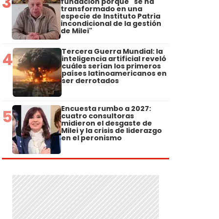
3
fundación porque "se ha
transformado en una
especie de Instituto Patria
incondicional de la gestión
de Milei"
Tercera Guerra Mundial: la
4
inteligencia artificial reveló
cuáles serían los primeros
países latinoamericanos en
ser derrotados
Encuesta rumbo a 2027:
5
cuatro consultoras
midieron el desgaste de
Milei y la crisis de liderazgo
en el peronismo