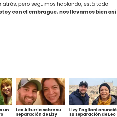
a atrás, pero seguimos hablando, está todo
 estoy con el embrague, nos llevamos bien así
o un
Leo Alturria sobre su
Lizy Tagliani anunció
vo
separación de Lizy
su separación de Leo