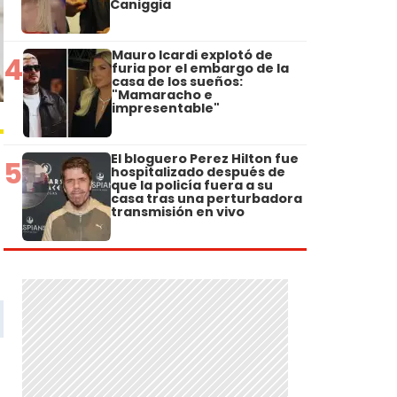
Caniggia
Mauro Icardi explotó de
4
furia por el embargo de la
casa de los sueños:
"Mamaracho e
impresentable"
El bloguero Perez Hilton fue
5
hospitalizado después de
que la policía fuera a su
casa tras una perturbadora
transmisión en vivo