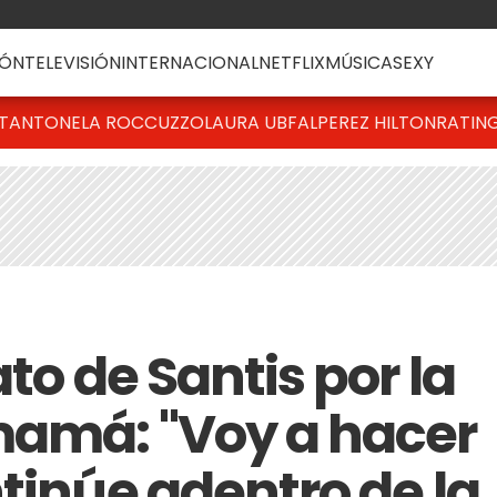
ÓN
TELEVISIÓN
INTERNACIONAL
NETFLIX
MÚSICA
SEXY
T
ANTONELA ROCCUZZO
LAURA UBFAL
PEREZ HILTON
RATIN
to de Santis por la
mamá: "Voy a hacer
tinúe adentro de la