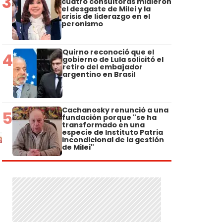
3
cuatro consultoras midieron
el desgaste de Milei y la
crisis de liderazgo en el
peronismo
Quirno reconoció que el
4
gobierno de Lula solicitó el
retiro del embajador
argentino en Brasil
Cachanosky renunció a una
5
fundación porque "se ha
transformado en una
especie de Instituto Patria
incondicional de la gestión
de Milei"