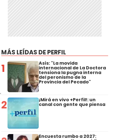
MÁS LEÍDAS DE PERFIL
Asís: "La movida
1
internacional de La Doctora
tensiona la pugna interna
del peronismo de la
Provincia del Pecado"
¡Mirá en vivo +Perfil!: un
2
canal con gente que piensa
Encuesta rumbo a 2027: