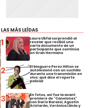
LAS MÁS LEÍDAS
Laura Ubfal sorprendió al
1
revelar que recibió una
carta documento de un
participante que continúa
en Gran Hermano
El bloguero Perez Hilton se
2
autolesionó con un cuchillo
durante una transmisión en
vivo: qué dice el reporte
policial
En fotos, así fue la avant
3
premiere de "Canelones"
con Darío Barassi, Agustín
Aristarán, Verónica Llinás y