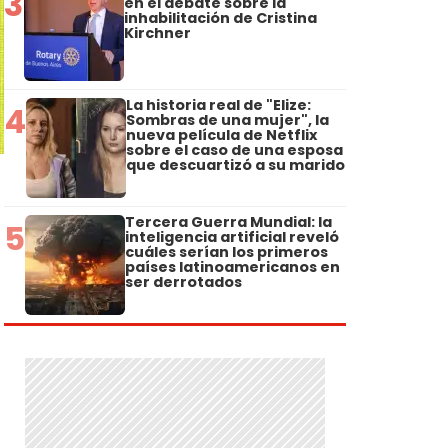
3
en el debate sobre la
inhabilitación de Cristina
Kirchner
La historia real de "Elize:
4
Sombras de una mujer", la
nueva película de Netflix
sobre el caso de una esposa
que descuartizó a su marido
Tercera Guerra Mundial: la
5
inteligencia artificial reveló
cuáles serían los primeros
países latinoamericanos en
ser derrotados