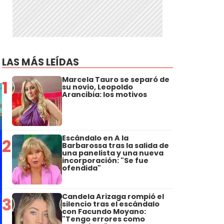
LAS MÁS LEÍDAS
Marcela Tauro se separó de
1
su novio, Leopoldo
Arancibia: los motivos
Escándalo en A la
2
Barbarossa tras la salida de
una panelista y una nueva
incorporación: "Se fue
ofendida"
Candela Arizaga rompió el
3
silencio tras el escándalo
con Facundo Moyano:
"Tengo errores como