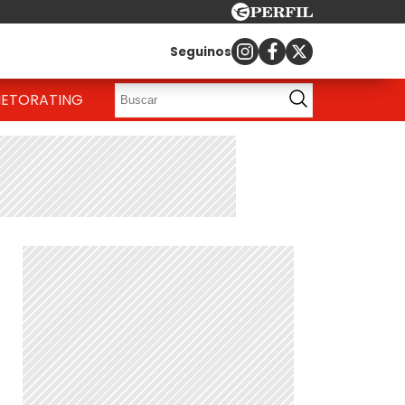
Seguinos
IETO
RATING