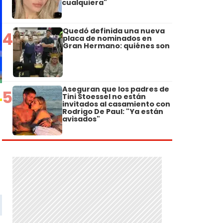
cualquiera"
Quedó definida una nueva
4
placa de nominados en
Gran Hermano: quiénes son
Aseguran que los padres de
5
Tini Stoessel no están
invitados al casamiento con
Rodrigo De Paul: "Ya están
avisados"