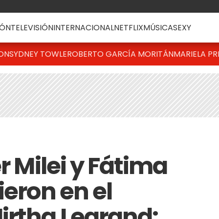
ÓN
TELEVISIÓN
INTERNACIONAL
NETFLIX
MÚSICA
SEXY
TON
SYDNEY TOWLE
ROBERTO GARCÍA MORITÁN
MARIELA PR
r Milei y Fátima
ieron en el
irtha Legrand: