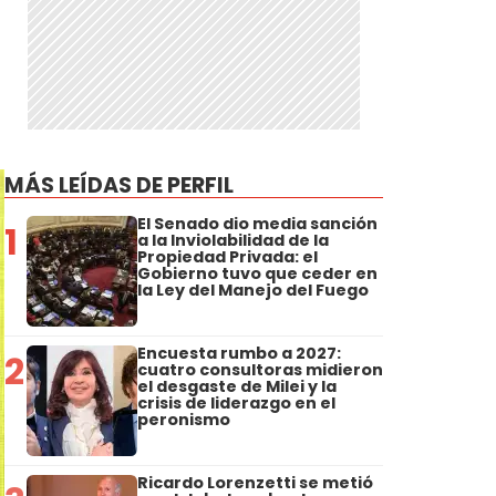
MÁS LEÍDAS DE PERFIL
El Senado dio media sanción
1
a la Inviolabilidad de la
Propiedad Privada: el
Gobierno tuvo que ceder en
la Ley del Manejo del Fuego
Encuesta rumbo a 2027:
2
cuatro consultoras midieron
el desgaste de Milei y la
crisis de liderazgo en el
peronismo
Ricardo Lorenzetti se metió