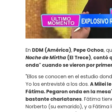
En
DDM (América)
,
Pepe Ochoa
, q
Noche de Mirtha
(El Trece)
,
contó q
onda" cuando se vieron por primer
"Ellos se conocen en el estudio do
Yo los entrevisté a los dos.
A Milei 
Fátima. Pegaron onda en la mesa
bastante charlatanes
. Fátima tie
Norberto (su exmarido), y a Fátima l