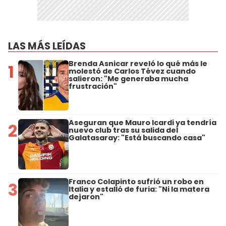
LAS MÁS LEÍDAS
Brenda Asnicar reveló lo qué más le
1
molestó de Carlos Tévez cuando
salieron: "Me generaba mucha
frustración"
Aseguran que Mauro Icardi ya tendría
2
nuevo club tras su salida del
Galatasaray: "Está buscando casa"
Franco Colapinto sufrió un robo en
3
Italia y estalló de furia: "Ni la matera
dejaron"