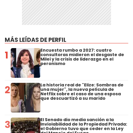
MÁS LEÍDAS DE PERFIL
Encuesta rumbo a 2027: cuatro
1
consultoras midieron el desgaste de
Milei y la crisis de liderazgo en el
peronismo
La historia real de "Elize: Sombras de
2
una mujer", la nueva película de
Netflix sobre el caso de una esposa
que descuartizó a su marido
El Senado dio media sanción a la
3
Inviolabilidad de la Propiedad Privada:
el Gobierno tuvo que ceder en la Ley