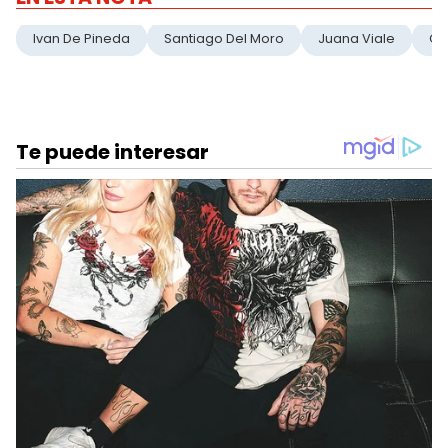
Ivan De Pineda
Santiago Del Moro
Juana Viale
Gr