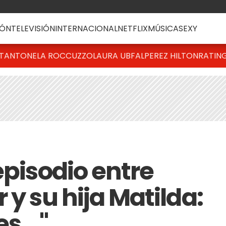
ÓN
TELEVISIÓN
INTERNACIONAL
NETFLIX
MÚSICA
SEXY
T
ANTONELA ROCCUZZO
LAURA UBFAL
PEREZ HILTON
RATIN
episodio entre
 y su hija Matilda:
s..."