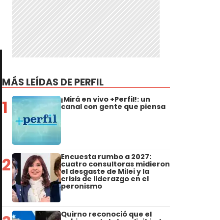
MÁS LEÍDAS DE PERFIL
¡Mirá en vivo +Perfil!: un
1
canal con gente que piensa
Encuesta rumbo a 2027:
2
cuatro consultoras midieron
el desgaste de Milei y la
crisis de liderazgo en el
peronismo
Quirno reconoció que el