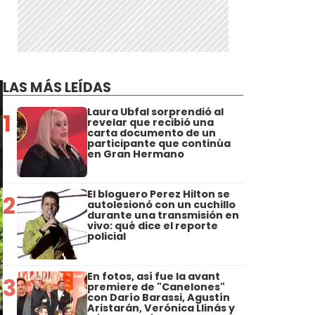
LAS MÁS LEÍDAS
Laura Ubfal sorprendió al
1
revelar que recibió una
carta documento de un
participante que continúa
en Gran Hermano
El bloguero Perez Hilton se
2
autolesionó con un cuchillo
durante una transmisión en
vivo: qué dice el reporte
policial
En fotos, así fue la avant
3
premiere de "Canelones"
con Darío Barassi, Agustín
Aristarán, Verónica Llinás y