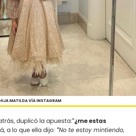
 HIJA MATILDA VÍA INSTAGRAM
trás, duplicó la apuesta:
"¿me estas
 a lo que ella dijo:
"
No te estoy mintiendo,