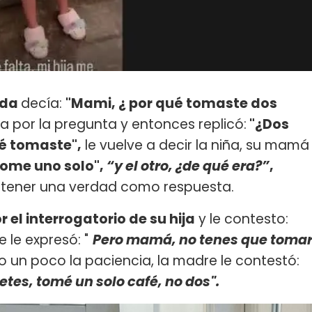
lda
decía:
"Mami, ¿ por qué tomaste dos
da por la pregunta y entonces replicó:
"¿Dos
fé tomaste",
le vuelve a decir la niña, su mamá
ome uno solo",
“y el otro, ¿de qué era?”
,
btener una verdad como respuesta.
r el interrogatorio de su hija
y le contesto:
 le expresó: "
Pero mamá, no tenes que toma
do un poco la paciencia, la madre le contestó:
retes
, tomé un solo café, no dos".