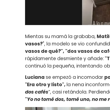
Mientas su mamá la grababa,
Mati
vasos?
", la modelo se vio confundi
vasos de qué?", "dos vasos de ca
rápidamente desmiente y añade:
"T
continuó la pequeña, intentando o
Luciana
se empezó a incomodar
po
"Era otro y listo",
la nena inconforme
dos cafés
”, casi retándola. Perdien
"
Yo no tomé dos, tomé uno
, no me 