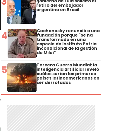
3
gobierno de Lula solicitó el
retiro del embajador
argentino en Brasil
Cachanosky renunció a una
4
fundación porque "se ha
transformado en una
especie de Instituto Patria
incondicional de la gestión
de Milei"
Tercera Guerra Mundial: la
5
inteligencia artificial reveló
cuáles serían los primeros
países latinoamericanos en
ser derrotados
r