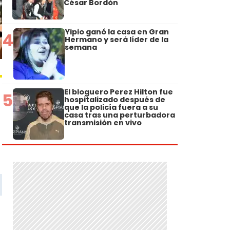
César Bordón
Yipio ganó la casa en Gran
4
Hermano y será líder de la
semana
El bloguero Perez Hilton fue
5
hospitalizado después de
que la policía fuera a su
casa tras una perturbadora
transmisión en vivo