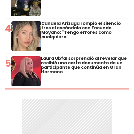
Candela Arizaga rompió el silencio
4
tras el escándalo con Facundo
Moyano: "Tengo errores como
cualquiera"
Laura Ubfal sorprendió al revelar que
5
recibió una carta documento de un
participante que continúa en Gran
Hermano