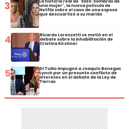
La historia real de "Elize: Sombras de
3
una mujer", la nueva película de
Netflix sobre el caso de una esposa
que descuartizó a su marido
Ricardo Lorenzetti se metió en el
4
debate sobre la inhabilitación de
Cristina Kirchner
Di Tullio impugnó a Joaquín Benegas
5
Lynch por un presunto conflicto de
intereses en el debate de la Ley de
Tierras