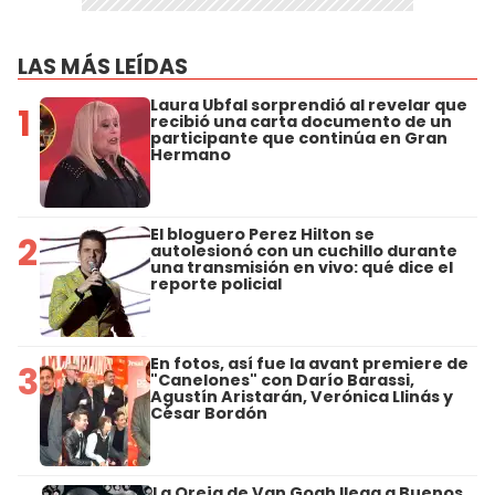
LAS MÁS LEÍDAS
Laura Ubfal sorprendió al revelar que
1
recibió una carta documento de un
participante que continúa en Gran
Hermano
El bloguero Perez Hilton se
2
autolesionó con un cuchillo durante
una transmisión en vivo: qué dice el
reporte policial
En fotos, así fue la avant premiere de
3
"Canelones" con Darío Barassi,
Agustín Aristarán, Verónica Llinás y
César Bordón
La Oreja de Van Gogh llega a Buenos