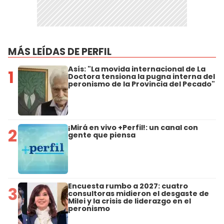
MÁS LEÍDAS DE PERFIL
Asís: "La movida internacional de La
1
Doctora tensiona la pugna interna del
peronismo de la Provincia del Pecado"
¡Mirá en vivo +Perfil!: un canal con
2
gente que piensa
Encuesta rumbo a 2027: cuatro
3
consultoras midieron el desgaste de
Milei y la crisis de liderazgo en el
peronismo