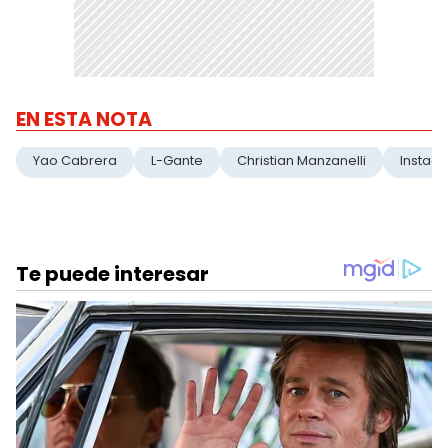
EN ESTA NOTA
Yao Cabrera
L-Gante
Christian Manzanelli
Instag