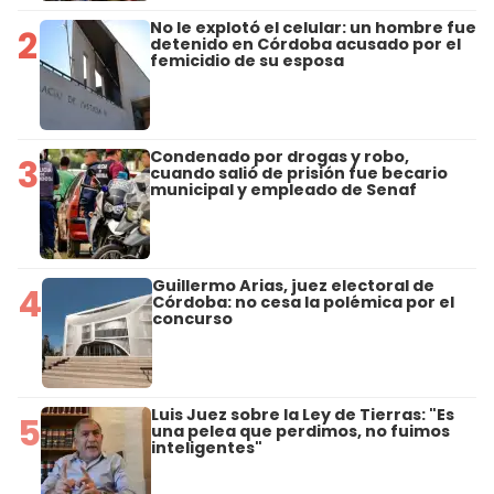
No le explotó el celular: un hombre fue
2
detenido en Córdoba acusado por el
femicidio de su esposa
Condenado por drogas y robo,
3
cuando salió de prisión fue becario
municipal y empleado de Senaf
Guillermo Arias, juez electoral de
4
Córdoba: no cesa la polémica por el
concurso
Luis Juez sobre la Ley de Tierras: "Es
5
una pelea que perdimos, no fuimos
inteligentes"