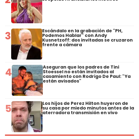
Escándalo en la grabación de "PH,
3
Podemos Hablar" con Andy
Kusnetzoff: dos invitadas se cruzaron
frente a cámara
Aseguran que los padres de Tini
4
Stoessel no están invitados al
casamiento con Rodrigo De Paul: "Ya
están avisados"
Los hijos de Perez Hilton huyeron de
5
su casa por miedo minutos antes de la
aterradora transmisión en vivo