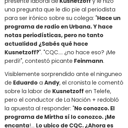
presente laboral de
Kusnetzoff
y le hizo
una pregunta que le dio pie al periodista
para ser irónico sobre su colega: "
Hace un
programa de radio en Urbana. Y hace
notas periodísticas, pero no tanto
actualidad ¿Sabés qué hace
Kusnetzoff?
". "CQC.... ¿no hace eso? ¡Me
perdí!", contestó picante
Feinmann
.
Visiblemente sorprendido ante el ninguneo
de
Eduardo
a
Andy
, el cronista le comentó
sobre la labor de
Kusnetzoff
en Telefe,
pero el conductor de La Nación + redobló
la apuesta al responder: "
No conozco. El
programa de Mirtha sí lo conozco. ¡Me
encanta
!...
Lo ubico de CQC. ¿Ahora es