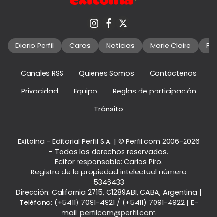
Diario Perfil
Caras
Noticias
Marie Claire
Fo
Canales RSS
Quienes Somos
Contáctenos
Privacidad
Equipo
Reglas de participación
Tránsito
Exitoina - Editorial Perfil S.A.
| © Perfil.com 2006-2026
- Todos los derechos reservados.
Editor responsable: Carlos Piro.
Registro de la propiedad intelectual número
5346433
Dirección:
California 2715
,
C1289ABI
,
CABA, Argentina
|
Teléfono:
(+5411) 7091-4921
/
(+5411) 7091-4922
| E-
mail:
perfilcom@perfil.com