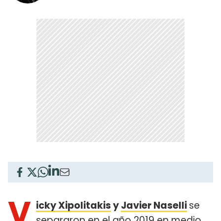
V
icky Xipolitakis
y
Javier Naselli
se
separaron en el año 2019 en medio