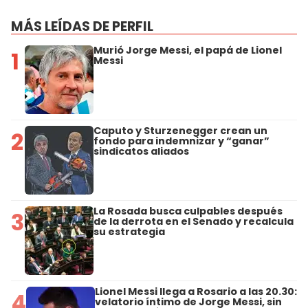
MÁS LEÍDAS DE PERFIL
Murió Jorge Messi, el papá de Lionel
1
Messi
Caputo y Sturzenegger crean un
2
fondo para indemnizar y “ganar”
sindicatos aliados
La Rosada busca culpables después
3
de la derrota en el Senado y recalcula
su estrategia
Lionel Messi llega a Rosario a las 20.30:
4
velatorio íntimo de Jorge Messi, sin