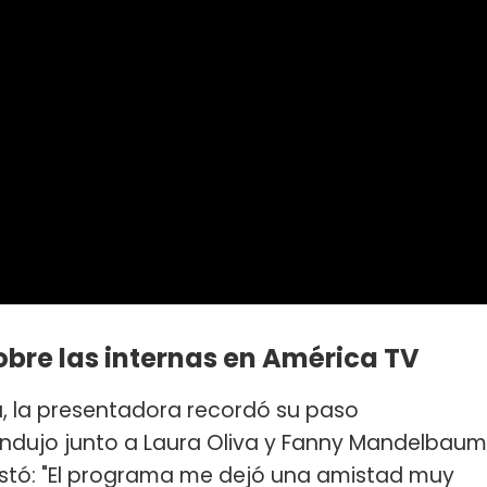
obre las internas en América TV
ta, la presentadora recordó su paso
ondujo junto a Laura Oliva y Fanny Mandelbaum
festó: "El programa me dejó una amistad muy