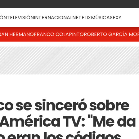
ÓN
TELEVISIÓN
INTERNACIONAL
NETFLIX
MÚSICA
SEXY
RAN HERMANO
FRANCO COLAPINTO
ROBERTO GARCÍA MO
o se sinceró sobre
 América TV: "Me da
eran los códigos