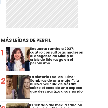
MÁS LEÍDAS DE PERFIL
Encuesta rumbo a 2027:
1
cuatro consultoras midieron
el desgaste de Milei y la
crisis de liderazgo en el
peronismo
La historia real de "Elize:
2
Sombras de una mujer", la
nueva película de Netflix
sobre el caso de una esposa
que descuartizó a su marido
s
El Senado dio media sanción