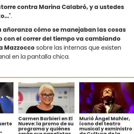
atorre contra Marina Calabró, y a ustedes
o...
".
 da añoranza cómo se manejaban las cosas
o con el correr del tiempo va cambiando
na Mazzocco
sobre las internas que existen
al en la pantalla chica.
Carmen Barbieri en El
Murió Ángel Mahler,
uerte
Nueve: la promo de su
ícono del teatro
programa y quiénes
musical y exministro
"
serán sus panelistas
de Cultura de la