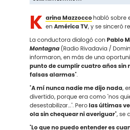
K
arina Mazzocco
habló sobre 
en
América TV
, y se sinceró 
La conductora dialogó con
Pablo 
Montagna
(Radio Rivadavia / Domin
informaron, en más de una oportun
punto de cumplir cuatro años sin
falsas alarmas
".
"
A mí nunca nadie me dijo nada
, 
divertido, porque era como 'nos quie
desestabilizar...'. Pero
las últimas v
ola sin chequear ni averiguar
", se 
"
Lo que no puedo entender es cuan