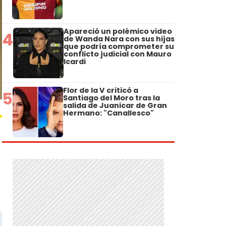
Apareció un polémico video
4
de Wanda Nara con sus hijas
que podría comprometer su
conflicto judicial con Mauro
Icardi
Flor de la V criticó a
5
Santiago del Moro tras la
salida de Juanicar de Gran
Hermano: "Canallesco"