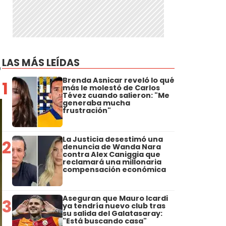
LAS MÁS LEÍDAS
o
Brenda Asnicar reveló lo qué
1
más le molestó de Carlos
Tévez cuando salieron: "Me
generaba mucha
frustración"
La Justicia desestimó una
2
denuncia de Wanda Nara
contra Alex Caniggia que
reclamará una millonaria
compensación económica
Aseguran que Mauro Icardi
3
ya tendría nuevo club tras
su salida del Galatasaray:
"Está buscando casa"