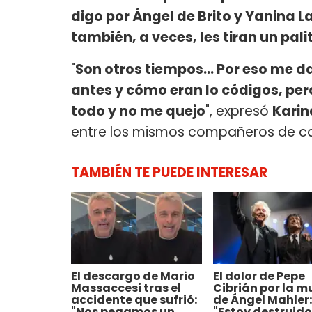
digo por Ángel de Brito y Yanina L
también, a veces, les tiran un palit
"
Son otros tiempos... Por eso me
antes y cómo eran lo códigos, per
todo y no me quejo
", expresó
Kari
entre los mismos compañeros de can
TAMBIÉN TE PUEDE INTERESAR
El descargo de Mario
El dolor de Pepe
Massaccesi tras el
Cibrián por la m
accidente que sufrió:
de Ángel Mahler:
"Nos pegamos un
"Estoy destruido