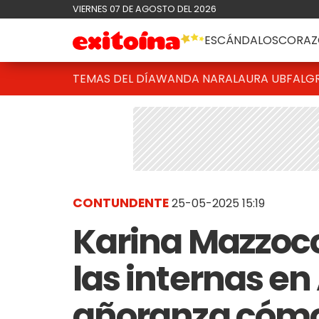
VIERNES 07 DE AGOSTO DEL 2026
ESCÁNDALOS
CORAZ
TEMAS DEL DÍA
WANDA NARA
LAURA UBFAL
G
CONTUNDENTE
25-05-2025 15:19
Karina Mazzocc
las internas en
añoranza cómo 