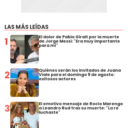
LAS MÁS LEÍDAS
El dolor de Pablo Giralt por la muerte
1
de Jorge Messi: "Era muy importante
para mí"
Quiénes serán los invitados de Juana
2
Viale para el domingo 9 de agosto:
exitosos actores
El emotivo mensaje de Rocío Marengo
3
a Leandro Rud tras su muerte: "La re
luchaste"