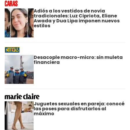
Adiós a los vestidos de novia
tradicionales: Luz Cipriota, Eliane
Awada y Dua Lipa imponen nuevos
estilos
Desacople macro-micro: sin muleta
financiera
Juguetes sexuales en pareja: conocé
las poses para disfrutarlos al
máximo