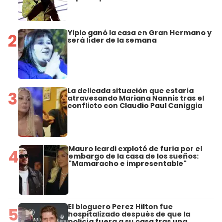
Yipio ganó la casa en Gran Hermano y
2
será líder de la semana
La delicada situación que estaría
3
atravesando Mariana Nannis tras el
conflicto con Claudio Paul Caniggia
Mauro Icardi explotó de furia por el
4
embargo de la casa de los sueños:
"Mamaracho e impresentable"
El bloguero Perez Hilton fue
5
hospitalizado después de que la
policía fuera a su casa tras una