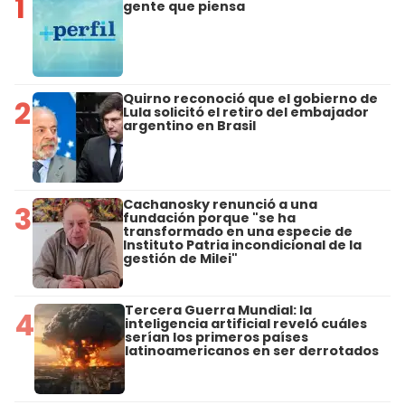
1
gente que piensa
Quirno reconoció que el gobierno de
2
Lula solicitó el retiro del embajador
argentino en Brasil
Cachanosky renunció a una
3
fundación porque "se ha
transformado en una especie de
Instituto Patria incondicional de la
gestión de Milei"
Tercera Guerra Mundial: la
4
inteligencia artificial reveló cuáles
serían los primeros países
latinoamericanos en ser derrotados