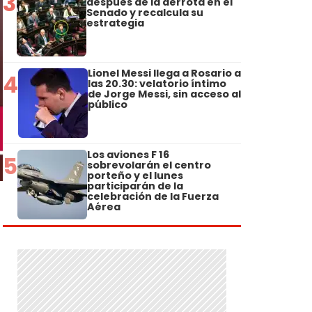
3
después de la derrota en el
Senado y recalcula su
estrategia
Lionel Messi llega a Rosario a
4
las 20.30: velatorio íntimo
de Jorge Messi, sin acceso al
público
Los aviones F 16
5
sobrevolarán el centro
porteño y el lunes
participarán de la
celebración de la Fuerza
Aérea