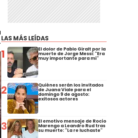
a
LAS MÁS LEÍDAS
.
El dolor de Pablo Giralt por la
1
muerte de Jorge Messi: "Era
muy importante para mí"
Quiénes serán los invitados
2
de Juana Viale para el
domingo 9 de agosto:
exitosos actores
El emotivo mensaje de Rocío
3
Marengo a Leandro Rud tras
su muerte: "La re luchaste"