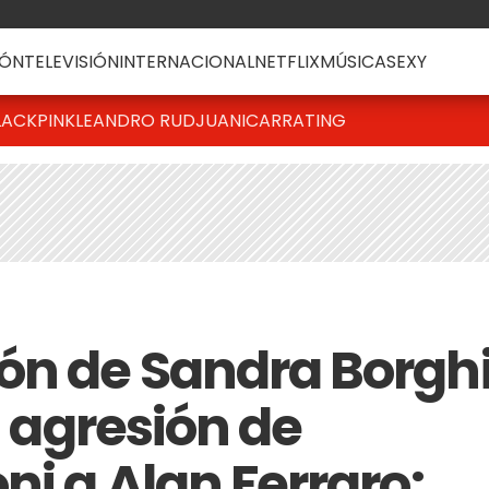
ÓN
TELEVISIÓN
INTERNACIONAL
NETFLIX
MÚSICA
SEXY
LACKPINK
LEANDRO RUD
JUANICAR
RATING
ón de Sandra Borgh
a agresión de
ni a Alan Ferraro: