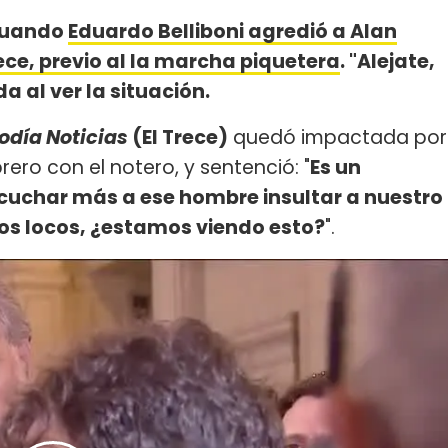
 cuando
Eduardo Belliboni agredió a Alan
rece, previo al la marcha piquetera
. "Alejate,
a al ver la situación.
odía Noticias
(El Trece)
quedó impactada por
brero con el notero, y sentenció: "
Es un
cuchar más a ese hombre insultar a nuestro
os locos, ¿estamos viendo esto?
".