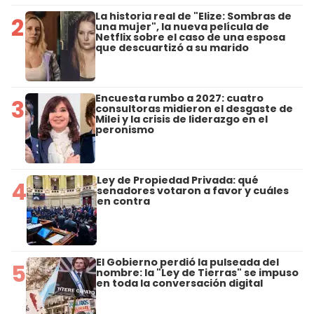
La historia real de "Elize: Sombras de
2
una mujer", la nueva película de
Netflix sobre el caso de una esposa
que descuartizó a su marido
Encuesta rumbo a 2027: cuatro
3
consultoras midieron el desgaste de
Milei y la crisis de liderazgo en el
peronismo
Ley de Propiedad Privada: qué
4
senadores votaron a favor y cuáles
en contra
El Gobierno perdió la pulseada del
5
nombre: la "Ley de Tierras" se impuso
en toda la conversación digital