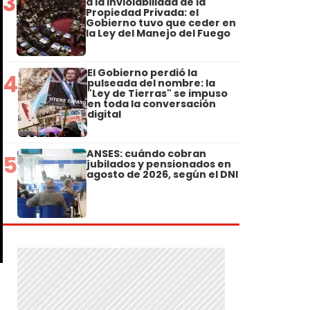
3
a la Inviolabilidad de la
Propiedad Privada: el
Gobierno tuvo que ceder en
la Ley del Manejo del Fuego
El Gobierno perdió la
4
pulseada del nombre: la
"Ley de Tierras" se impuso
en toda la conversación
digital
ANSES: cuándo cobran
5
jubilados y pensionados en
agosto de 2026, según el DNI