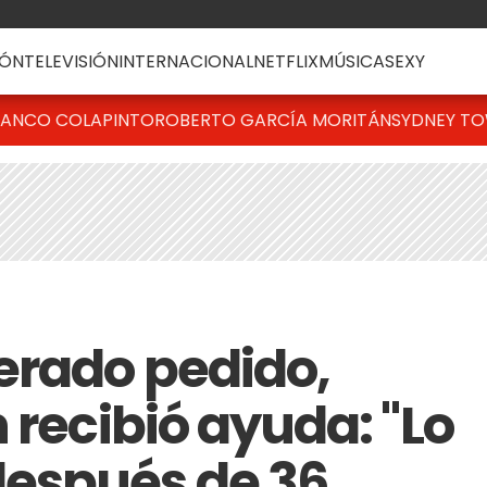
ÓN
TELEVISIÓN
INTERNACIONAL
NETFLIX
MÚSICA
SEXY
RANCO COLAPINTO
ROBERTO GARCÍA MORITÁN
SYDNEY T
erado pedido,
 recibió ayuda: "Lo
espués de 36