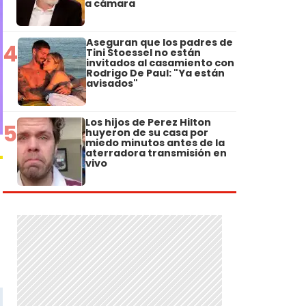
a cámara
Aseguran que los padres de
4
Tini Stoessel no están
invitados al casamiento con
Rodrigo De Paul: "Ya están
avisados"
Los hijos de Perez Hilton
5
huyeron de su casa por
miedo minutos antes de la
aterradora transmisión en
vivo