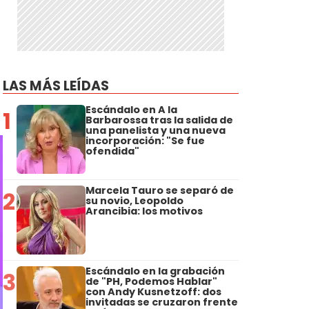
LAS MÁS LEÍDAS
Escándalo en A la
1
Barbarossa tras la salida de
una panelista y una nueva
incorporación: "Se fue
ofendida"
Marcela Tauro se separó de
2
su novio, Leopoldo
Arancibia: los motivos
Escándalo en la grabación
3
de "PH, Podemos Hablar"
con Andy Kusnetzoff: dos
invitadas se cruzaron frente