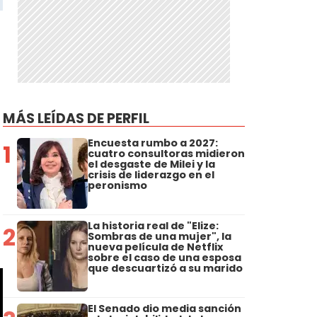
MÁS LEÍDAS DE PERFIL
Encuesta rumbo a 2027:
1
cuatro consultoras midieron
el desgaste de Milei y la
crisis de liderazgo en el
peronismo
La historia real de "Elize:
2
Sombras de una mujer", la
nueva película de Netflix
sobre el caso de una esposa
que descuartizó a su marido
El Senado dio media sanción