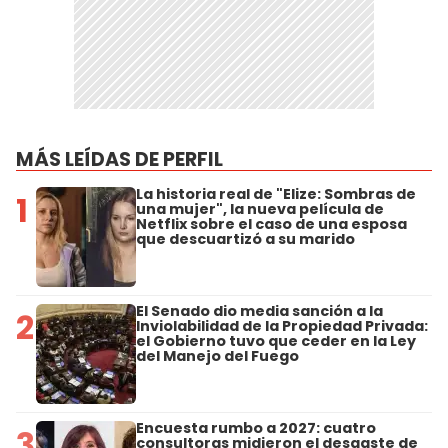
MÁS LEÍDAS DE PERFIL
La historia real de "Elize: Sombras de
1
una mujer", la nueva película de
Netflix sobre el caso de una esposa
que descuartizó a su marido
El Senado dio media sanción a la
2
Inviolabilidad de la Propiedad Privada:
el Gobierno tuvo que ceder en la Ley
del Manejo del Fuego
Encuesta rumbo a 2027: cuatro
3
consultoras midieron el desgaste de