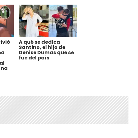
ivió
A qué se dedica
Santino, el hijo de
na
Denise Dumas que se
fue del país
al
una