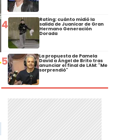
Rating: cuánto midió la
4
salida de Juanicar de Gran
Hermano Generación
Dorada
La propuesta de Pamela
5
David a Ángel de Brito tras
anunciar el final de LAM: "Me
sorprendió"