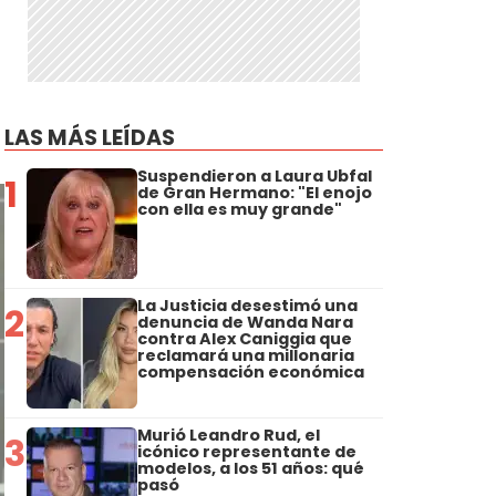
LAS MÁS LEÍDAS
Suspendieron a Laura Ubfal
1
de Gran Hermano: "El enojo
con ella es muy grande"
La Justicia desestimó una
2
denuncia de Wanda Nara
contra Alex Caniggia que
reclamará una millonaria
compensación económica
Murió Leandro Rud, el
3
icónico representante de
modelos, a los 51 años: qué
pasó