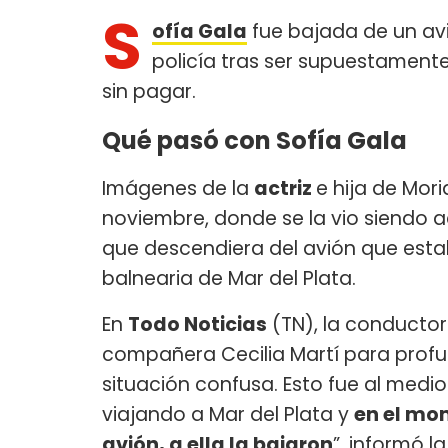
S
ofía Gala
fue bajada de un av
policía tras ser supuestament
sin pagar.
Qué pasó con Sofía Gala
Imágenes de la
actriz
e hija de Mori
noviembre, donde se la vio siendo 
que descendiera del avión que esta
balnearia de Mar del Plata.
En
Todo Noticias
(TN), la conducto
compañera Cecilia Martí para profun
situación confusa. Esto fue al med
viajando a Mar del Plata y
en el mom
avión, a ella la bajaron
”, informó la