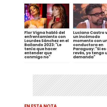
Flor Vigna habló del
Luciano Castro v
enfrentamiento con
un incómodo
Lourdes Sánchez en el
momento con u
Bailando 2023: "Le
conductora en
tenía que hacer
Paraguay: "Si es 
entender que
revés, yo tengo 
conmigo no"
demanda"
EN ESTA NOTA