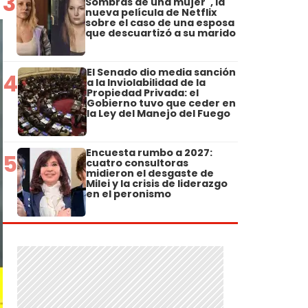
3
Sombras de una mujer", la
nueva película de Netflix
sobre el caso de una esposa
que descuartizó a su marido
El Senado dio media sanción
4
a la Inviolabilidad de la
Propiedad Privada: el
Gobierno tuvo que ceder en
la Ley del Manejo del Fuego
Encuesta rumbo a 2027:
5
cuatro consultoras
midieron el desgaste de
Milei y la crisis de liderazgo
en el peronismo