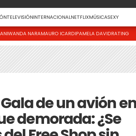
ÓN
TELEVISIÓN
INTERNACIONAL
NETFLIX
MÚSICA
SEXY
IANI
WANDA NARA
MAURO ICARDI
PAMELA DAVID
RATING
 Gala de un avión e
fue demorada: ¿Se
 del Free Shop sin