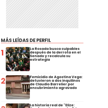
MÁS LEÍDAS DE PERFIL
La Rosada busca culpables
1
después de la derrota en el
Senado y recalcula su
estrategia
Femicidio de Agostina Vega:
2
detuvieron a dos inquilinos
de Claudio Barrelier por
encubrimiento agravado
La historia real de "Elize: