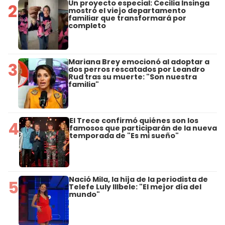
Un proyecto especial: Cecilia Insinga
2
mostró el viejo departamento
familiar que transformará por
completo
Mariana Brey emocionó al adoptar a
3
dos perros rescatados por Leandro
Rud tras su muerte: "Son nuestra
familia"
El Trece confirmó quiénes son los
4
famosos que participarán de la nueva
temporada de "Es mi sueño"
Nació Mila, la hija de la periodista de
5
Telefe Luly Illbele: "El mejor día del
mundo"