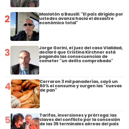
Maslatón a Bausili: "El país dirigido por
2
ustedes avanza hacia el desastre
económico total"
Jorge Gorini, el juez del caso Vialidad,
3
declaró que Cristina Kirchner está
pagando las consecuencias de
cometer "un delito comprobado"
Cerraron 3 mil panaderías, cayó un
4
60% el consumo y surgen las "cuevas
de pan"
Tarifas, inversiones y prórroga: las
5
claves del conflicto por la concesión
de las 35 terminales aéreas del país