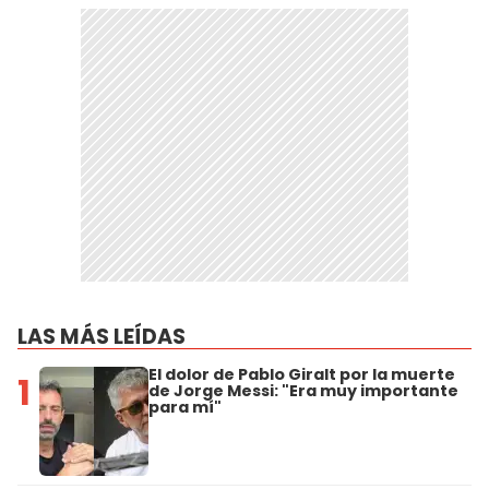
LAS MÁS LEÍDAS
El dolor de Pablo Giralt por la muerte
1
de Jorge Messi: "Era muy importante
para mí"