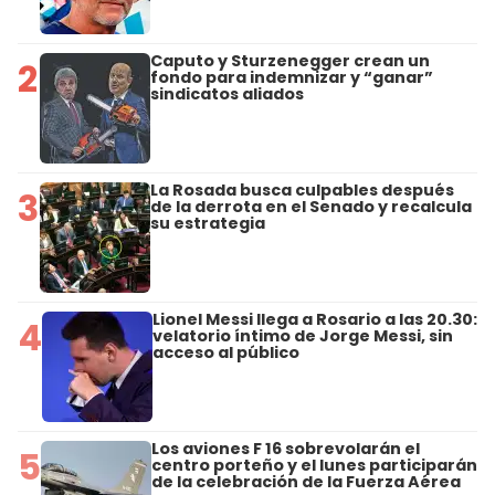
Caputo y Sturzenegger crean un
2
fondo para indemnizar y “ganar”
sindicatos aliados
La Rosada busca culpables después
3
de la derrota en el Senado y recalcula
su estrategia
Lionel Messi llega a Rosario a las 20.30:
4
velatorio íntimo de Jorge Messi, sin
acceso al público
Los aviones F 16 sobrevolarán el
5
centro porteño y el lunes participarán
de la celebración de la Fuerza Aérea