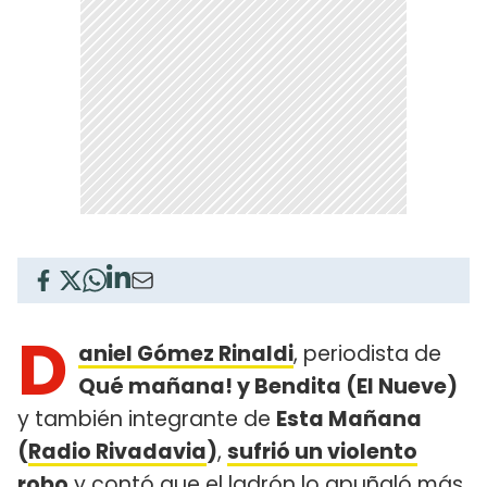
D
aniel Gómez Rinaldi
, periodista de
Qué mañana! y Bendita (El Nueve)
y también integrante de
Esta Mañana
(
Radio Rivadavia
)
,
sufrió un violento
robo
y contó que el ladrón lo apuñaló más