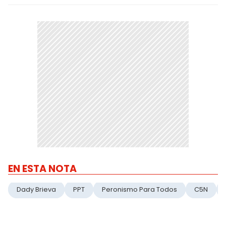
EN ESTA NOTA
Dady Brieva
PPT
Peronismo Para Todos
C5N