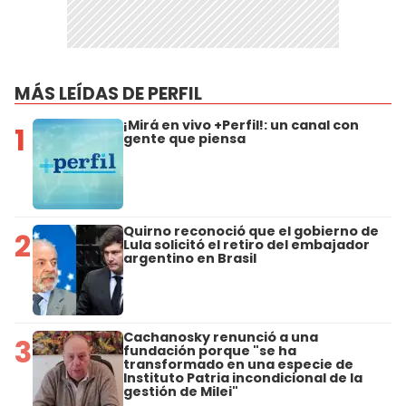
MÁS LEÍDAS DE PERFIL
¡Mirá en vivo +Perfil!: un canal con
1
gente que piensa
Quirno reconoció que el gobierno de
2
Lula solicitó el retiro del embajador
argentino en Brasil
Cachanosky renunció a una
3
fundación porque "se ha
transformado en una especie de
Instituto Patria incondicional de la
gestión de Milei"