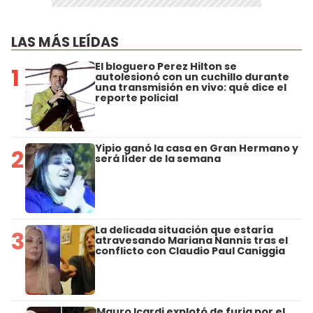
LAS MÁS LEÍDAS
El bloguero Perez Hilton se
1
autolesionó con un cuchillo durante
una transmisión en vivo: qué dice el
reporte policial
Yipio ganó la casa en Gran Hermano y
2
será líder de la semana
La delicada situación que estaría
3
atravesando Mariana Nannis tras el
conflicto con Claudio Paul Caniggia
Mauro Icardi explotó de furia por el