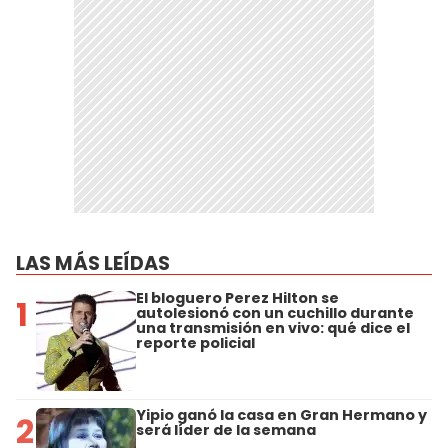
LAS MÁS LEÍDAS
El bloguero Perez Hilton se
1
autolesionó con un cuchillo durante
una transmisión en vivo: qué dice el
reporte policial
Yipio ganó la casa en Gran Hermano y
2
será líder de la semana