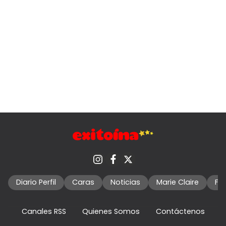
Diario Perfil
Caras
Noticias
Marie Claire
Fo
Canales RSS
Quienes Somos
Contáctenos