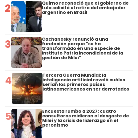
Quirno reconoció que el gobierno de
2
Lula solicitó el retiro del embajador
argentino en Brasil
Cachanosky renunció a una
3
fundación porque "se ha
transformado en una especie de
Instituto Patria incondicional de la
gestión de Milei"
Tercera Guerra Mundial: la
4
inteligencia artificial reveló cuáles
serían los primeros países
latinoamericanos en ser derrotados
Encuesta rumbo a 2027: cuatro
5
consultoras midieron el desgaste de
Milei y la crisis de liderazgo en el
peronismo