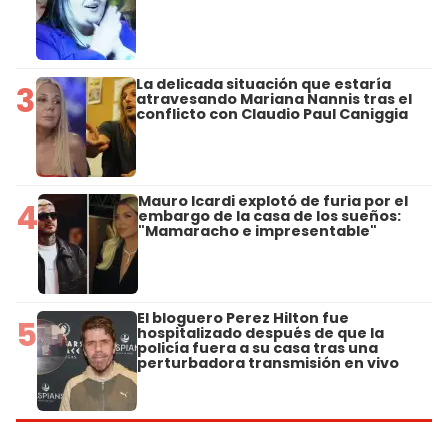
La delicada situación que estaría
3
atravesando Mariana Nannis tras el
conflicto con Claudio Paul Caniggia
Mauro Icardi explotó de furia por el
4
embargo de la casa de los sueños:
"Mamaracho e impresentable"
El bloguero Perez Hilton fue
5
hospitalizado después de que la
policía fuera a su casa tras una
perturbadora transmisión en vivo