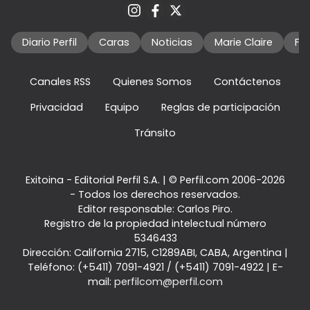
Diario Perfil
Caras
Noticias
Marie Claire
Fo
Canales RSS
Quienes Somos
Contáctenos
Privacidad
Equipo
Reglas de participación
Tránsito
Exitoina - Editorial Perfil S.A.
| © Perfil.com 2006-2026
- Todos los derechos reservados.
Editor responsable: Carlos Piro.
Registro de la propiedad intelectual número
5346433
Dirección:
California 2715
,
C1289ABI
,
CABA, Argentina
|
Teléfono:
(+5411) 7091-4921
/
(+5411) 7091-4922
| E-
mail:
perfilcom@perfil.com