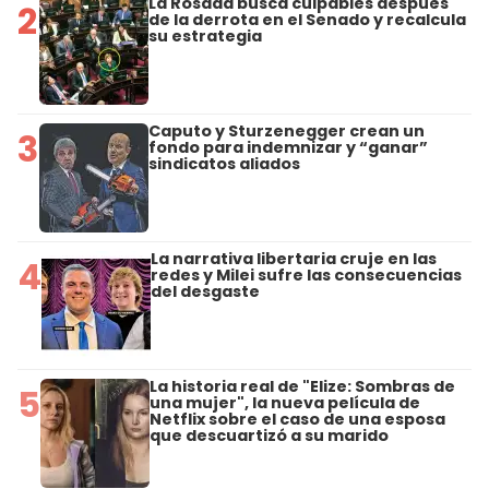
La Rosada busca culpables después
2
de la derrota en el Senado y recalcula
su estrategia
Caputo y Sturzenegger crean un
3
fondo para indemnizar y “ganar”
sindicatos aliados
La narrativa libertaria cruje en las
4
redes y Milei sufre las consecuencias
del desgaste
La historia real de "Elize: Sombras de
5
una mujer", la nueva película de
Netflix sobre el caso de una esposa
que descuartizó a su marido