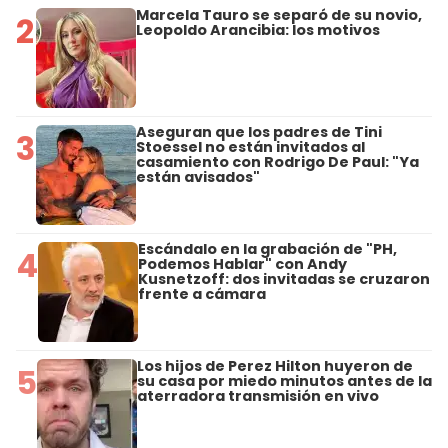
Marcela Tauro se separó de su novio,
2
Leopoldo Arancibia: los motivos
Aseguran que los padres de Tini
3
Stoessel no están invitados al
casamiento con Rodrigo De Paul: "Ya
están avisados"
Escándalo en la grabación de "PH,
4
Podemos Hablar" con Andy
Kusnetzoff: dos invitadas se cruzaron
frente a cámara
Los hijos de Perez Hilton huyeron de
5
su casa por miedo minutos antes de la
aterradora transmisión en vivo