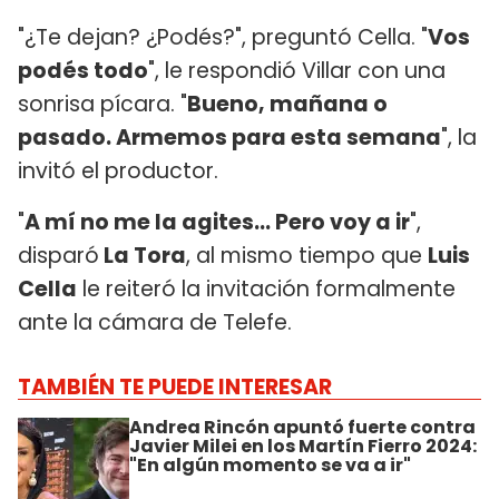
"¿Te dejan? ¿Podés?", preguntó Cella. "
Vos
podés todo
", le respondió Villar con una
sonrisa pícara. "
Bueno, mañana o
pasado. Armemos para esta semana
", la
invitó el productor.
"
A mí no me la agites... Pero voy a ir
",
disparó
La Tora
, al mismo tiempo que
Luis
Cella
le reiteró la invitación formalmente
ante la cámara de Telefe.
TAMBIÉN TE PUEDE INTERESAR
Andrea Rincón apuntó fuerte contra
Javier Milei en los Martín Fierro 2024:
"En algún momento se va a ir"