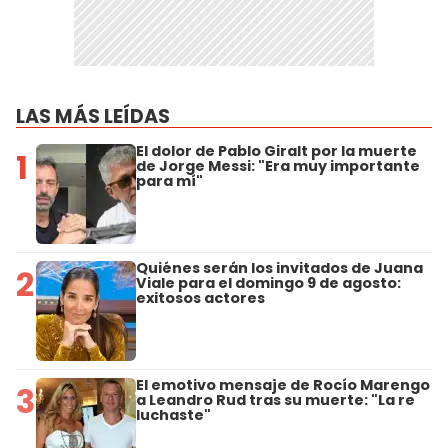
LAS MÁS LEÍDAS
El dolor de Pablo Giralt por la muerte
1
de Jorge Messi: "Era muy importante
para mí"
Quiénes serán los invitados de Juana
2
Viale para el domingo 9 de agosto:
exitosos actores
El emotivo mensaje de Rocío Marengo
3
a Leandro Rud tras su muerte: "La re
luchaste"