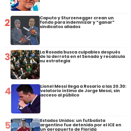
Caputo y Sturzenegger crean un
2
fondo para indemnizar y “ganar”
sindicatos aliados
La Rosada busca culpables después
3
de la derrota en el Senado y recalcula
su estrategia
Lionel Messi llega a Rosario a las 20.30:
4
velatorio íntimo de Jorge Messi, sin
acceso al público
Estados Unidos: un futbolista
5
argentino fue detenido por el ICE en
un aeropuerto de Florida