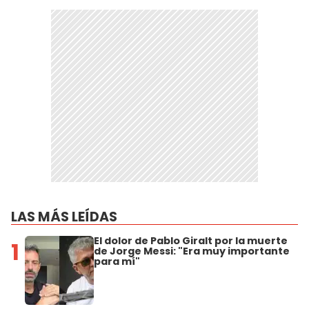
LAS MÁS LEÍDAS
El dolor de Pablo Giralt por la muerte
1
de Jorge Messi: "Era muy importante
para mí"