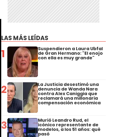
LAS MÁS LEÍDAS
Suspendieron a Laura Ubfal
1
de Gran Hermano: "El enojo
con ella es muy grande"
La Justicia desestimó una
2
denuncia de Wanda Nara
contra Alex Caniggia que
reclamará una millonaria
compensación económica
Murió Leandro Rud, el
3
icónico representante de
modelos, a los 51 años: qué
pasó