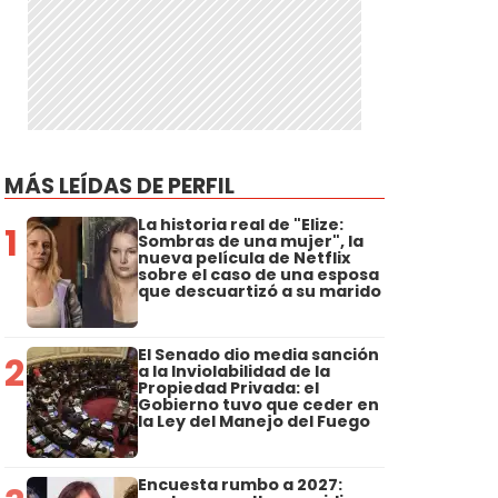
MÁS LEÍDAS DE PERFIL
La historia real de "Elize:
1
Sombras de una mujer", la
nueva película de Netflix
sobre el caso de una esposa
que descuartizó a su marido
El Senado dio media sanción
2
a la Inviolabilidad de la
Propiedad Privada: el
Gobierno tuvo que ceder en
la Ley del Manejo del Fuego
Encuesta rumbo a 2027: