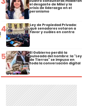
3
cuatro consultoras midieron
el desgaste de Milei y la
crisis de liderazgo en el
peronismo
Ley de Propiedad Privada:
4
qué senadores votaron a
favor y cuáles en contra
l
El Gobierno perdió la
5
pulseada del nombre: la "Ley
de Tierras" se impuso en
toda la conversación digital