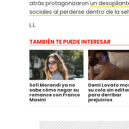
atrás protagonizaron
un desopilante
sociales al perderse dentro de la s
L.L.
TAMBIÉN TE PUEDE INTERESAR
Sofi Morandi ya no
Demi Lovato mo
sabe cómo negar su
su cola sin edita
romance con Franco
para derribar
Masini
prejuicios