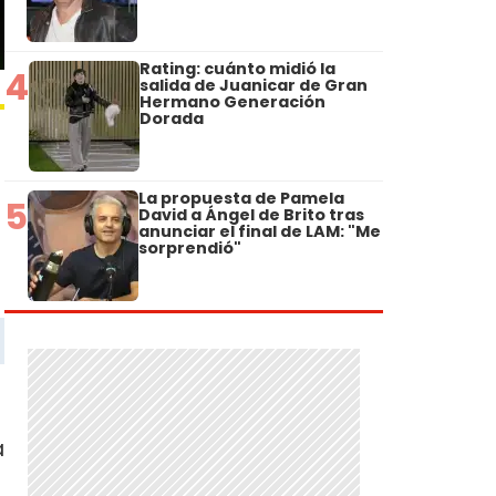
Rating: cuánto midió la
4
salida de Juanicar de Gran
Hermano Generación
Dorada
La propuesta de Pamela
5
David a Ángel de Brito tras
anunciar el final de LAM: "Me
sorprendió"
a