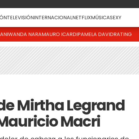
ÓN
TELEVISIÓN
INTERNACIONAL
NETFLIX
MÚSICA
SEXY
IANI
WANDA NARA
MAURO ICARDI
PAMELA DAVID
RATING
 de Mirtha Legrand
 Mauricio Macri