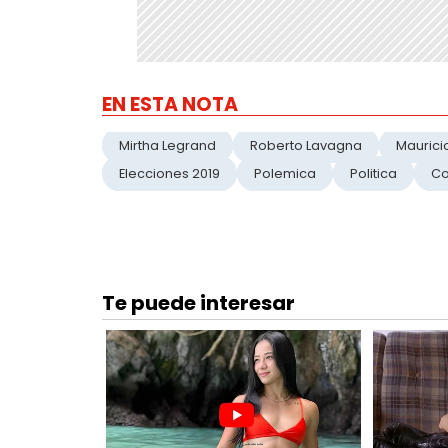
EN ESTA NOTA
Mirtha Legrand
Roberto Lavagna
Maurici
Elecciones 2019
Polemica
Politica
Co