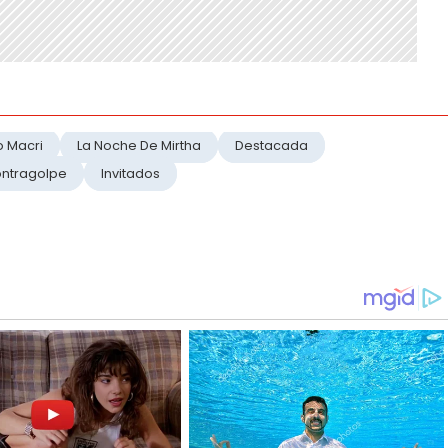
o Macri
La Noche De Mirtha
Destacada
ntragolpe
Invitados