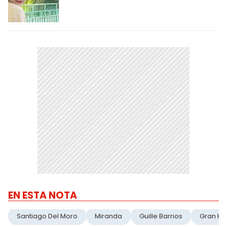
EN ESTA NOTA
Santiago Del Moro
Miranda
Guille Barrios
Gran H