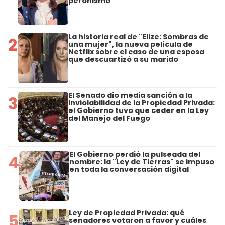
peronismo
La historia real de "Elize: Sombras de
2
una mujer", la nueva película de
Netflix sobre el caso de una esposa
que descuartizó a su marido
El Senado dio media sanción a la
3
Inviolabilidad de la Propiedad Privada:
el Gobierno tuvo que ceder en la Ley
del Manejo del Fuego
El Gobierno perdió la pulseada del
4
nombre: la "Ley de Tierras" se impuso
en toda la conversación digital
Ley de Propiedad Privada: qué
5
senadores votaron a favor y cuáles