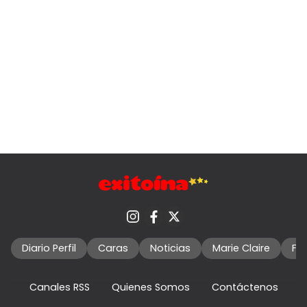
Diario Perfil
Caras
Noticias
Marie Claire
Fo
Canales RSS
Quienes Somos
Contáctenos