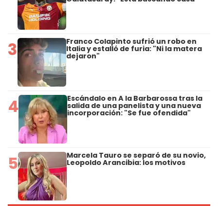
Franco Colapinto sufrió un robo en
3
Italia y estalló de furia: "Ni la matera
dejaron"
Escándalo en A la Barbarossa tras la
4
salida de una panelista y una nueva
incorporación: "Se fue ofendida"
Marcela Tauro se separó de su novio,
5
Leopoldo Arancibia: los motivos