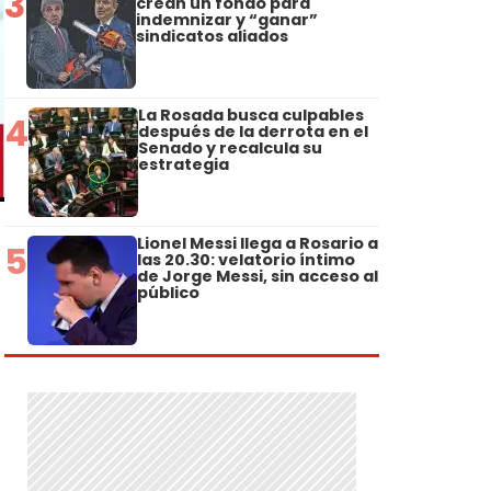
3
crean un fondo para
indemnizar y “ganar”
sindicatos aliados
La Rosada busca culpables
4
después de la derrota en el
Senado y recalcula su
estrategia
Lionel Messi llega a Rosario a
5
las 20.30: velatorio íntimo
de Jorge Messi, sin acceso al
público