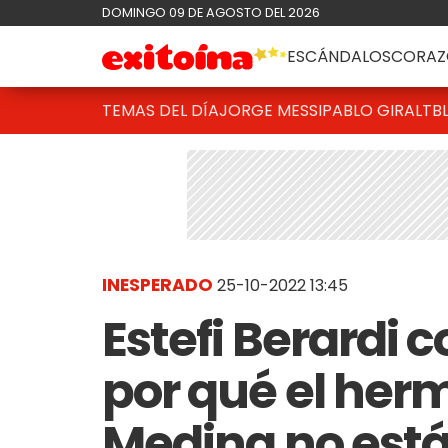
DOMINGO 09 DE AGOSTO DEL 2026
ESCÁNDALOS
CORAZ
TEMAS DEL DÍA
JORGE MESSI
PABLO GIRALT
B
INESPERADO
25-10-2022 13:45
Estefi Berardi 
por qué el her
Medina no está 