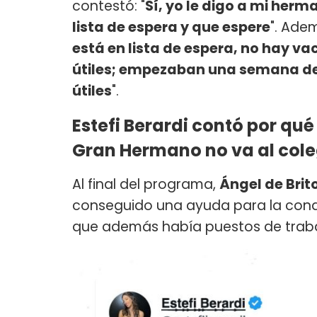
contestó: "
Sí, yo le digo a mi herm
lista de espera y que espere
". Ade
está en lista de espera, no hay v
útiles; empezaban una semana de
útiles
".
Estefi Berardi contó por qu
Gran Hermano no va al cole
Al final del programa,
Ángel de Brit
conseguido una ayuda para la condi
que además había puestos de trabaj