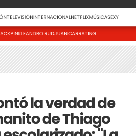
ÓN
TELEVISIÓN
INTERNACIONAL
NETFLIX
MÚSICA
SEXY
LACKPINK
LEANDRO RUD
JUANICAR
RATING
contó la verdad de
manito de Thiago
escolarizado: "La