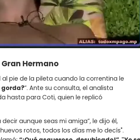
en Gran Hermano
l pie de la pileta cuando la correntina le
y gorda?
”. Ante su consulta, el analista
 hasta para Coti, quien le replicó
a decir aunque seas mi amiga”, le dijo él,
uevos rotos, todos los días me lo decís".
clamó:
“¡Qué asqueroso, desubicado!”
.
"Yo s