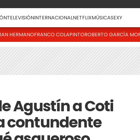
ÓN
TELEVISIÓN
INTERNACIONAL
NETFLIX
MÚSICA
SEXY
RAN HERMANO
FRANCO COLAPINTO
ROBERTO GARCÍA MO
e Agustín a Coti
a contundente
ué asqueroso,