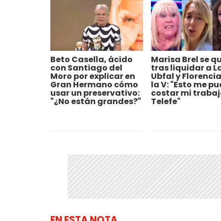
Beto Casella, ácido
Marisa Brel se q
con Santiago del
tras liquidar a L
Moro por explicar en
Ubfal y Florenci
Gran Hermano cómo
la V: "Esto me p
usar un preservativo:
costar mi trabaj
"¿No están grandes?"
Telefe"
EN ESTA NOTA