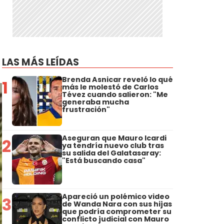
LAS MÁS LEÍDAS
Brenda Asnicar reveló lo qué
1
más le molestó de Carlos
Tévez cuando salieron: "Me
generaba mucha
frustración"
Aseguran que Mauro Icardi
2
ya tendría nuevo club tras
su salida del Galatasaray:
"Está buscando casa"
Apareció un polémico video
3
de Wanda Nara con sus hijas
que podría comprometer su
conflicto judicial con Mauro