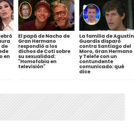
uebró
El papá de Nacho de
La familia de Agustín
aura
Gran Hermano
Guardis disparó
a de
respondió a los
contra Santiago del
uede
dichos de Coti sobre
Moro, Gran Hermano
o en
su sexualidad:
y Telefe con un
"Homofobia en
contundente
televisión"
comunicado: qué
dice