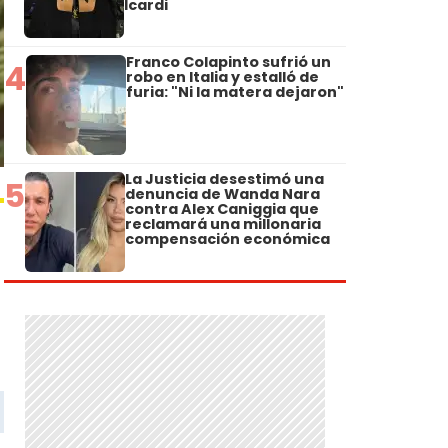
Icardi
Franco Colapinto sufrió un
4
robo en Italia y estalló de
furia: "Ni la matera dejaron"
La Justicia desestimó una
5
denuncia de Wanda Nara
contra Alex Caniggia que
reclamará una millonaria
compensación económica