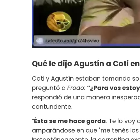
Qué le dijo Agustín a Coti 
Coti y Agustín estaban tomando sol a
preguntó a
Frodo
:
“¿Para vos esto
respondió de una manera inesperada
contundente.
“
Ésta se me hace gorda
. Te lo voy 
amparándose en que "me tenés los h
Instantáneamente, la correntina ex