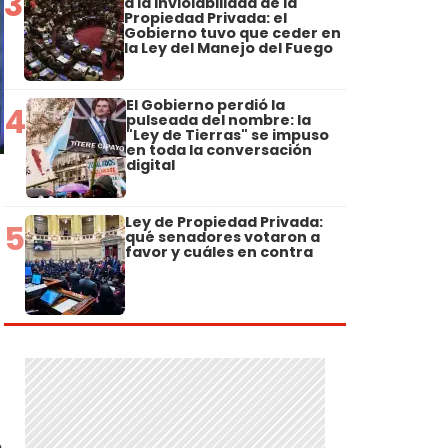
3
a la Inviolabilidad de la
Propiedad Privada: el
Gobierno tuvo que ceder en
la Ley del Manejo del Fuego
El Gobierno perdió la
4
pulseada del nombre: la
"Ley de Tierras" se impuso
en toda la conversación
digital
Ley de Propiedad Privada:
5
qué senadores votaron a
favor y cuáles en contra
e