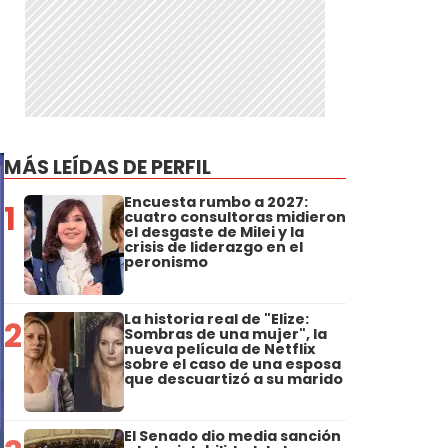
MÁS LEÍDAS DE PERFIL
Encuesta rumbo a 2027:
1
cuatro consultoras midieron
el desgaste de Milei y la
crisis de liderazgo en el
peronismo
La historia real de "Elize:
2
Sombras de una mujer", la
nueva película de Netflix
sobre el caso de una esposa
que descuartizó a su marido
El Senado dio media sanción