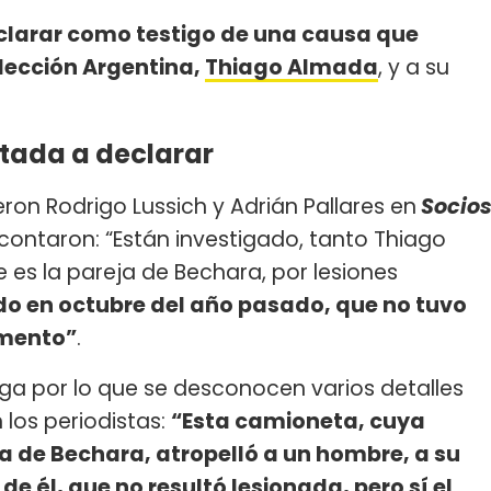
clarar como testigo de una causa que
elección Argentina,
Thiago Almada
, y a su
itada a declarar
ron Rodrigo Lussich y Adrián Pallares en
Socio
 contaron: “Están investigado, tanto Thiago
es la pareja de Bechara, por lesiones
do en octubre del año pasado, que no tuvo
omento”
.
uga por lo que se desconocen varios detalles
los periodistas:
“Esta camioneta, cuya
a de Bechara, atropelló a un hombre, a su
de él, que no resultó lesionada, pero sí el