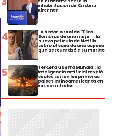
3
en el debate sobre la
inhabilitación de Cristina
Kirchner
La historia real de "Elize:
4
Sombras de una mujer", la
nueva película de Netflix
sobre el caso de una esposa
que descuartizó a su marido
Tercera Guerra Mundial: la
5
inteligencia artificial reveló
cuáles serían los primeros
países latinoamericanos en
ser derrotados