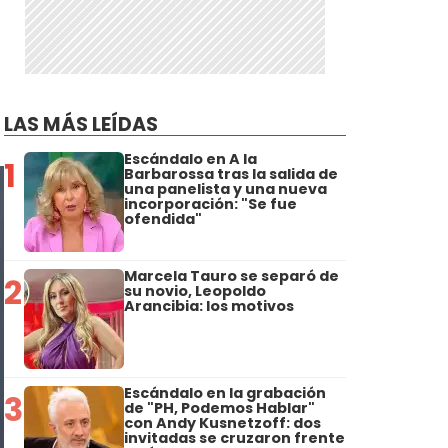
LAS MÁS LEÍDAS
Escándalo en A la
1
Barbarossa tras la salida de
una panelista y una nueva
incorporación: "Se fue
ofendida"
Marcela Tauro se separó de
2
su novio, Leopoldo
Arancibia: los motivos
Escándalo en la grabación
3
de "PH, Podemos Hablar"
con Andy Kusnetzoff: dos
invitadas se cruzaron frente