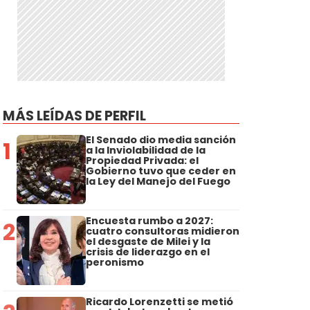
MÁS LEÍDAS DE PERFIL
s
El Senado dio media sanción
1
a la Inviolabilidad de la
Propiedad Privada: el
Gobierno tuvo que ceder en
la Ley del Manejo del Fuego
Encuesta rumbo a 2027:
2
cuatro consultoras midieron
el desgaste de Milei y la
crisis de liderazgo en el
peronismo
Ricardo Lorenzetti se metió