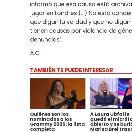
informó que esa causa está archivad
jugar en Londres (...) No está conde
que digan la verdad y que no digan
tienen causas por violencia de géne
denuncias".
A.G.
TAMBIÉN TE PUEDE INTERESAR
Quiénes son los
A Laura Ubfal le
nominados a los
quedó el micróf
Grammy 2025: la lista
abierto y se burl
completa
Marisa Brel tras 