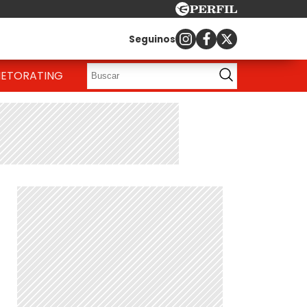
Seguinos
IETO
RATING