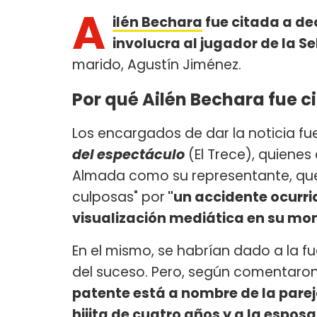
A
ilén Bechara
fue citada a de
involucra al jugador de la S
marido, Agustín Jiménez.
Por qué Ailén Bechara fue c
Los encargados de dar la noticia fue
del espectáculo
(El Trece), quienes
Almada como su representante, que 
culposas" por
"un accidente ocurri
visualización mediática en su m
En el mismo, se habrían dado a la f
del suceso. Pero, según comentaron 
patente está a nombre de la parej
hijita de cuatro años y a la esposa 