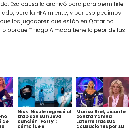
a. Esa causa la archivó para para permitirle
nado, pero la FIFA miente, y por eso pedimos
 que los jugadores que están en Qatar no
ro porque Thiago Almada tiene la peor de las
Nicki Nicole regresó al
Marisa Brel, picante
ono
trap con su nueva
contra Yanina
ó de
canción "Forty":
Latorre tras sus
su
cómo fue el
acusaciones por su