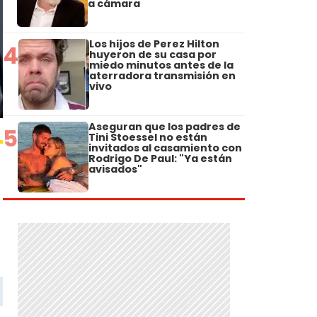
a cámara
Los hijos de Perez Hilton
4
huyeron de su casa por
miedo minutos antes de la
aterradora transmisión en
vivo
Aseguran que los padres de
5
Tini Stoessel no están
invitados al casamiento con
Rodrigo De Paul: "Ya están
avisados"