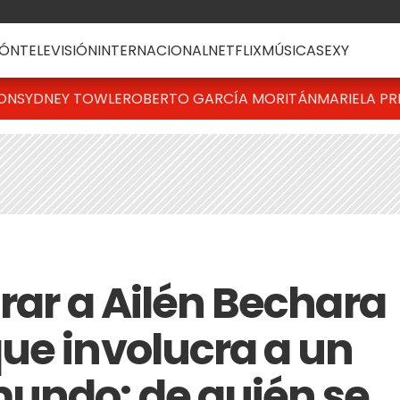
ÓN
TELEVISIÓN
INTERNACIONAL
NETFLIX
MÚSICA
SEXY
TON
SYDNEY TOWLE
ROBERTO GARCÍA MORITÁN
MARIELA PR
rar a Ailén Bechara
ue involucra a un
undo: de quién se