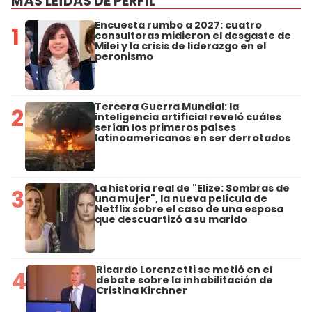
MÁS LEÍDAS DE PERFIL
Encuesta rumbo a 2027: cuatro
1
consultoras midieron el desgaste de
Milei y la crisis de liderazgo en el
peronismo
Tercera Guerra Mundial: la
2
inteligencia artificial reveló cuáles
serían los primeros países
latinoamericanos en ser derrotados
La historia real de "Elize: Sombras de
3
una mujer", la nueva película de
Netflix sobre el caso de una esposa
que descuartizó a su marido
Ricardo Lorenzetti se metió en el
4
debate sobre la inhabilitación de
Cristina Kirchner