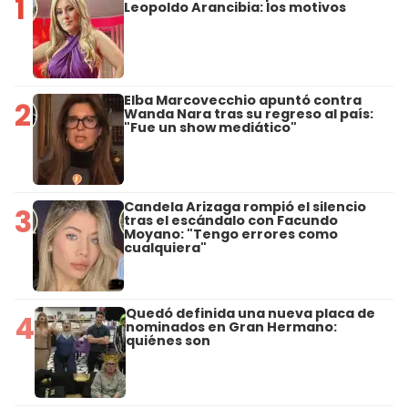
1
Leopoldo Arancibia: los motivos
Elba Marcovecchio apuntó contra
2
Wanda Nara tras su regreso al país:
"Fue un show mediático"
Candela Arizaga rompió el silencio
3
tras el escándalo con Facundo
Moyano: "Tengo errores como
cualquiera"
Quedó definida una nueva placa de
4
nominados en Gran Hermano:
quiénes son