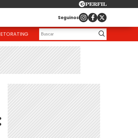
Seguinos
IETO
RATING
: