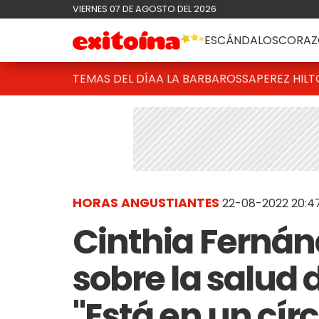
VIERNES 07 DE AGOSTO DEL 2026
ESCÁNDALOS
CORAZ
TEMAS DEL DÍA
A LA BARBAROSSA
PEREZ HIL
HORAS ANGUSTIANTES
22-08-2022 20:4
Cinthia Fernánd
sobre la salud 
"Está en un cír