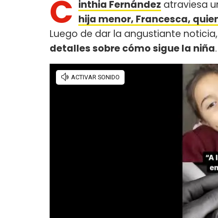
C
inthia Fernández
atraviesa u
hija menor, Francesca, quien
Luego de dar la angustiante noticia,
detalles sobre cómo sigue la niña
.