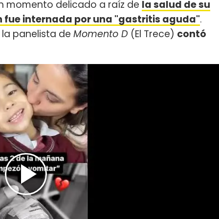
n momento delicado a raíz de
la salud de su
 fue internada por una "gastritis aguda"
.
 la panelista de
Momento D
(El Trece)
contó