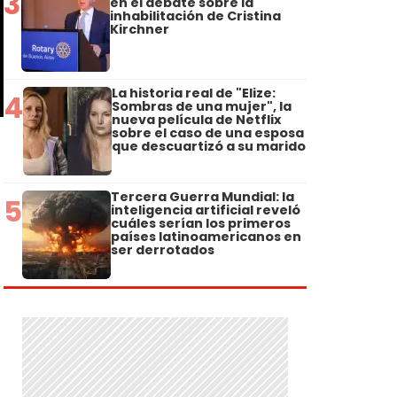
3
en el debate sobre la
inhabilitación de Cristina
Kirchner
La historia real de "Elize:
4
Sombras de una mujer", la
nueva película de Netflix
sobre el caso de una esposa
que descuartizó a su marido
Tercera Guerra Mundial: la
5
inteligencia artificial reveló
cuáles serían los primeros
países latinoamericanos en
ser derrotados