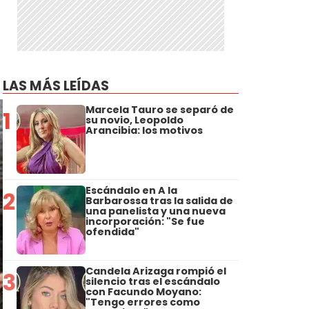
LAS MÁS LEÍDAS
Marcela Tauro se separó de
1
su novio, Leopoldo
Arancibia: los motivos
Escándalo en A la
2
Barbarossa tras la salida de
una panelista y una nueva
incorporación: "Se fue
ofendida"
Candela Arizaga rompió el
3
silencio tras el escándalo
con Facundo Moyano:
"Tengo errores como