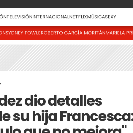
ÓN
TELEVISIÓN
INTERNACIONAL
NETFLIX
MÚSICA
SEXY
TON
SYDNEY TOWLE
ROBERTO GARCÍA MORITÁN
MARIELA PR
7
ez dio detalles
de su hija Francesca
culo que no mejora"