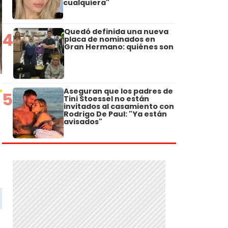
cualquiera"
Quedó definida una nueva
4
placa de nominados en
Gran Hermano: quiénes son
Aseguran que los padres de
5
Tini Stoessel no están
invitados al casamiento con
Rodrigo De Paul: "Ya están
avisados"