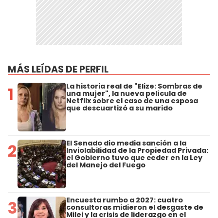
MÁS LEÍDAS DE PERFIL
La historia real de "Elize: Sombras de
1
una mujer", la nueva película de
Netflix sobre el caso de una esposa
que descuartizó a su marido
El Senado dio media sanción a la
2
Inviolabilidad de la Propiedad Privada:
el Gobierno tuvo que ceder en la Ley
del Manejo del Fuego
Encuesta rumbo a 2027: cuatro
3
consultoras midieron el desgaste de
Milei y la crisis de liderazgo en el