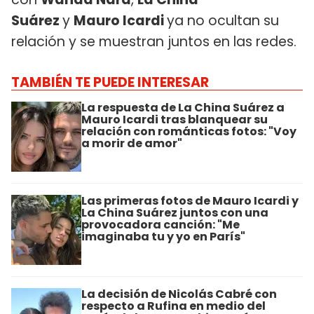
Suárez
y
Mauro Icardi
ya no ocultan su
relación y se muestran juntos en las redes.
TAMBIÉN TE PUEDE INTERESAR
La respuesta de La China Suárez a
Mauro Icardi tras blanquear su
relación con románticas fotos: "Voy
a morir de amor"
Las primeras fotos de Mauro Icardi y
La China Suárez juntos con una
provocadora canción: "Me
imaginaba tu y yo en París"
La decisión de Nicolás Cabré con
respecto a Rufina en medio del