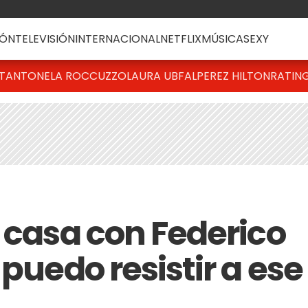
ÓN
TELEVISIÓN
INTERNACIONAL
NETFLIX
MÚSICA
SEXY
T
ANTONELA ROCCUZZO
LAURA UBFAL
PEREZ HILTON
RATIN
 casa con Federico
 puedo resistir a ese