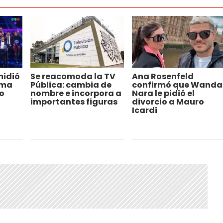
midió
Se reacomoda la TV
Ana Rosenfeld
ama
Pública: cambia de
confirmó que Wanda
o
nombre e incorpora a
Nara le pidió el
importantes figuras
divorcio a Mauro
Icardi