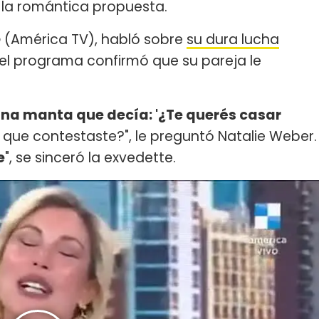
 la romántica propuesta.
o
(América TV), habló sobre
su dura lucha
l del programa confirmó que su pareja le
na manta que decía: '¿Te querés casar
Y que contestaste?", le preguntó Natalie Weber.
e
", se sinceró la exvedette.