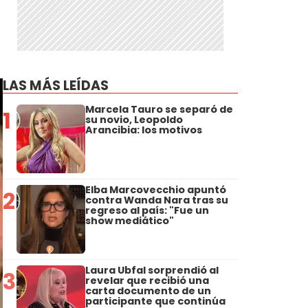
LAS MÁS LEÍDAS
Marcela Tauro se separó de
1
su novio, Leopoldo
Arancibia: los motivos
Elba Marcovecchio apuntó
2
contra Wanda Nara tras su
regreso al país: "Fue un
show mediático"
Laura Ubfal sorprendió al
3
revelar que recibió una
carta documento de un
participante que continúa