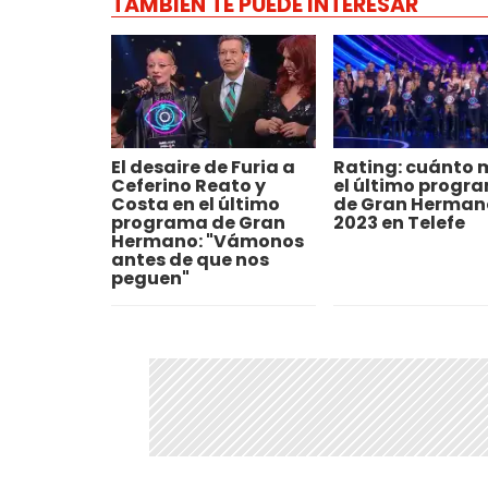
TAMBIÉN TE PUEDE INTERESAR
El desaire de Furia a
Rating: cuánto 
Ceferino Reato y
el último progr
Costa en el último
de Gran Herman
programa de Gran
2023 en Telefe
Hermano: "Vámonos
antes de que nos
peguen"