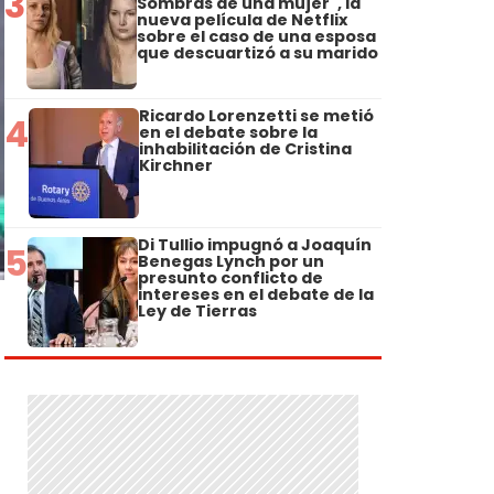
3
Sombras de una mujer", la
nueva película de Netflix
sobre el caso de una esposa
que descuartizó a su marido
Ricardo Lorenzetti se metió
4
en el debate sobre la
inhabilitación de Cristina
Kirchner
Di Tullio impugnó a Joaquín
5
Benegas Lynch por un
presunto conflicto de
intereses en el debate de la
Ley de Tierras