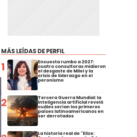
MÁS LEÍDAS DE PERFIL
Encuesta rumbo a 2027:
1
cuatro consultoras midieron
el desgaste de Milei y la
crisis de liderazgo en el
peronismo
Tercera Guerra Mundial: la
2
inteligencia artificial reveló
cuáles serían los primeros
países latinoamericanos en
ser derrotados
La historia real de "Elize: