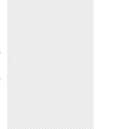
a
0
s
a