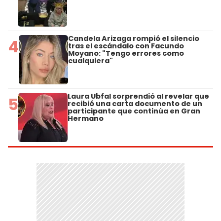
Candela Arizaga rompió el silencio
4
tras el escándalo con Facundo
Moyano: "Tengo errores como
cualquiera"
Laura Ubfal sorprendió al revelar que
5
recibió una carta documento de un
participante que continúa en Gran
Hermano