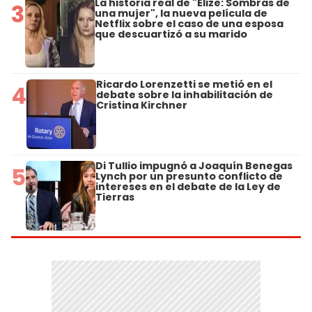
La historia real de "Elize: Sombras de
3
una mujer", la nueva película de
Netflix sobre el caso de una esposa
que descuartizó a su marido
Ricardo Lorenzetti se metió en el
4
debate sobre la inhabilitación de
Cristina Kirchner
Di Tullio impugnó a Joaquín Benegas
5
Lynch por un presunto conflicto de
intereses en el debate de la Ley de
Tierras