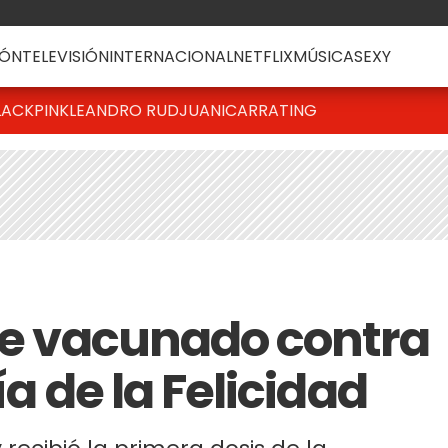
ÓN
TELEVISIÓN
INTERNACIONAL
NETFLIX
MÚSICA
SEXY
LACKPINK
LEANDRO RUD
JUANICAR
RATING
fue vacunado contra
ía de la Felicidad