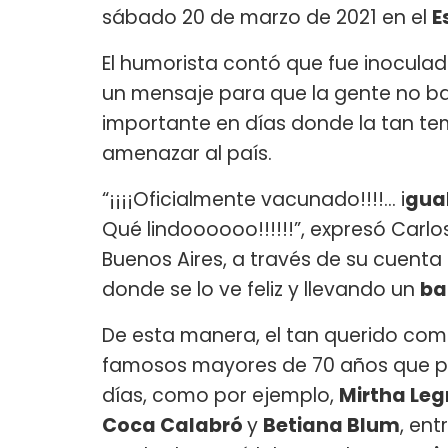
sábado 20 de marzo de 2021 en el
E
El humorista contó que fue inoculad
un mensaje para que la gente no ba
importante en días donde la tan t
amenazar al país.
“¡¡¡¡Oficialmente vacunado!!!!... i
gua
Qué lindoooooo!!!!!!”, expresó Carlo
Buenos Aires, a través de su cuen
donde se lo ve feliz y llevando un
ba
De esta manera, el tan querido com
famosos mayores de 70 años que pud
días, como por ejemplo,
Mirtha Le
Coca Calabró
y
Betiana Blum
, ent