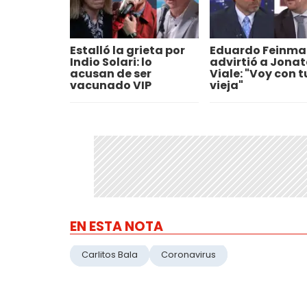
Estalló la grieta por
Eduardo Feinm
Indio Solari: lo
advirtió a Jona
acusan de ser
Viale: "Voy con t
vacunado VIP
vieja"
EN ESTA NOTA
Carlitos Bala
Coronavirus