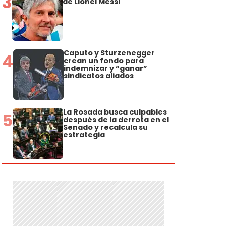
3
de Lionel Messi
Caputo y Sturzenegger
4
crean un fondo para
indemnizar y “ganar”
sindicatos aliados
La Rosada busca culpables
5
después de la derrota en el
Senado y recalcula su
estrategia