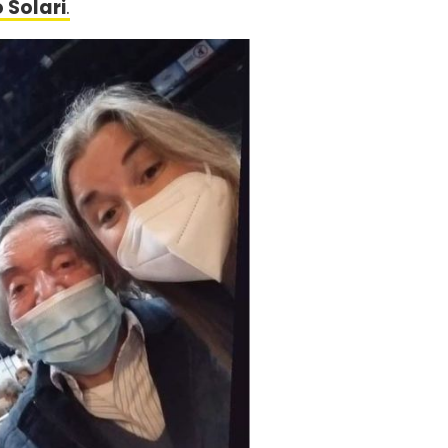
o Solari
.