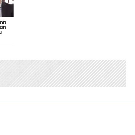
ann
tan
u