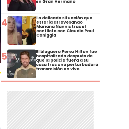
en Gran Hermano
La delicada situación que
4
estaría atravesando
Mariana Nannis tras el
conflicto con Claudio Paul
Caniggia
El bloguero Perez Hilton fue
5
hospitalizado después de
que la policía fuera a su
casa tras una perturbadora
transmisión en vivo