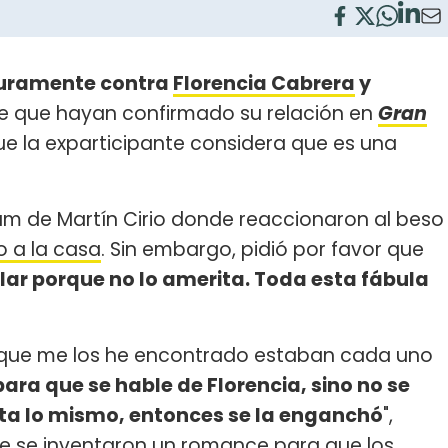
uramente contra
Florencia Cabrera
y
e que hayan confirmado su relación en
Gran
ue la exparticipante considera que es una
am de Martín Cirio donde reaccionaron al beso
o a la casa
. Sin embargo, pidió por favor que
lar porque no lo amerita. Toda esta fábula
es que me los he encontrado estaban cada uno
para que se hable de Florencia, sino no se
sita lo mismo, entonces se la enganchó
",
e se inventaron un romance para que los