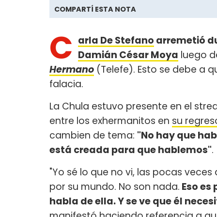
COMPARTÍ ESTA NOTA
C
arla De Stefano
arremetió d
Damián César Moya
luego d
Hermano
(Telefe). Esto se debe a q
falacia.
La Chula estuvo presente en el stre
entre los exhermanitos en
su regres
cambien de tema:
"No hay que hab
está creada para que hablemos"
.
"Yo sé lo que no vi, las pocas vec
por su mundo. No son nada.
Eso es 
habla de ella. Y se ve que él nece
manifestó haciendo referencia a qu