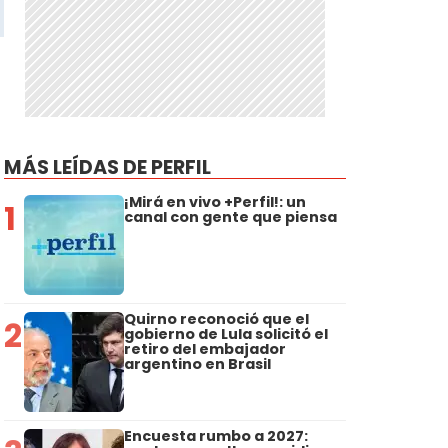
MÁS LEÍDAS DE PERFIL
¡Mirá en vivo +Perfil!: un
1
canal con gente que piensa
Quirno reconoció que el
2
gobierno de Lula solicitó el
retiro del embajador
argentino en Brasil
Encuesta rumbo a 2027: