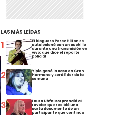
LAS MÁS LEÍDAS
El bloguero Perez Hilton se
1
autolesionó con un cuchillo
durante una transmisión en
vivo: qué dice el reporte
policial
Yipio ganó la casa en Gran
2
Hermano y será líder de la
semana
Laura Ubfal sorprendió al
3
revelar que recibió una
carta documento de un
participante que continúa