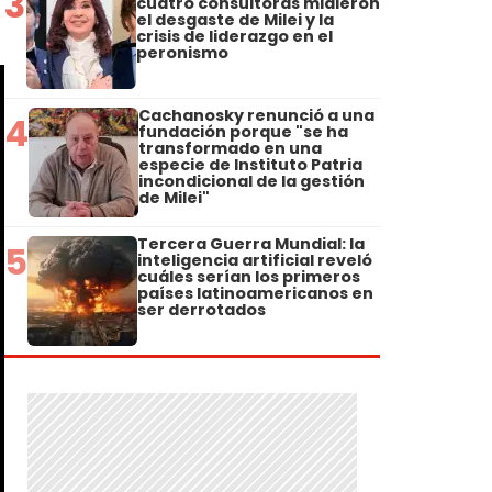
3
cuatro consultoras midieron
el desgaste de Milei y la
crisis de liderazgo en el
peronismo
Cachanosky renunció a una
4
fundación porque "se ha
transformado en una
especie de Instituto Patria
incondicional de la gestión
de Milei"
Tercera Guerra Mundial: la
5
inteligencia artificial reveló
cuáles serían los primeros
países latinoamericanos en
ser derrotados