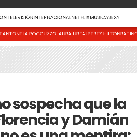
ÓN
TELEVISIÓN
INTERNACIONAL
NETFLIX
MÚSICA
SEXY
T
ANTONELA ROCCUZZO
LAURA UBFAL
PEREZ HILTON
RATIN
no sospecha que la
 Florencia y Damián
no es una mentira: