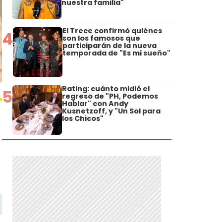
nuestra familia"
El Trece confirmó quiénes
4
son los famosos que
participarán de la nueva
temporada de "Es mi sueño"
Rating: cuánto midió el
5
regreso de "PH, Podemos
Hablar" con Andy
Kusnetzoff, y "Un Sol para
los Chicos"