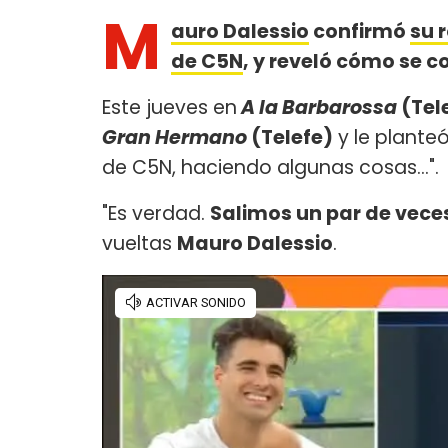
M
auro Dalessio
confirmó
su 
de C5N
, y reveló cómo se c
Este jueves en
A la Barbarossa
(Tel
Gran Hermano
(Telefe)
y le planteó
de C5N, haciendo algunas cosas...".
"Es verdad.
Salimos un par de vece
vueltas
Mauro Dalessio
.