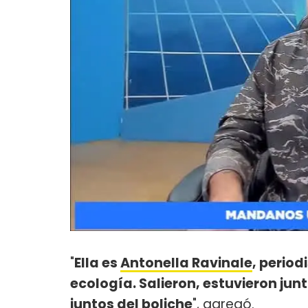
"
Ella es
Antonella Ravinale
, perio
ecología. Salieron, estuvieron jun
juntos del boliche
", agregó.