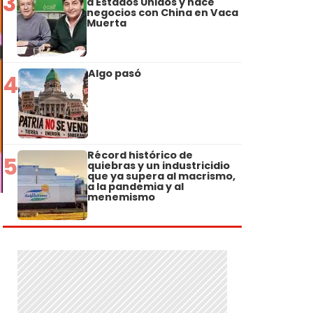
3
a Estados Unidos y hace
negocios con China en Vaca
Muerta
Algo pasó
4
Récord histórico de
5
quiebras y un industricidio
que ya supera al macrismo,
a la pandemia y al
menemismo