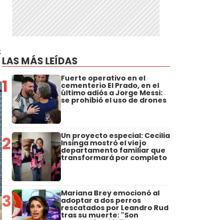
s
LAS MÁS LEÍDAS
Fuerte operativo en el
1
cementerio El Prado, en el
último adiós a Jorge Messi:
se prohibió el uso de drones
Un proyecto especial: Cecilia
2
Insinga mostró el viejo
departamento familiar que
transformará por completo
Mariana Brey emocionó al
3
adoptar a dos perros
rescatados por Leandro Rud
tras su muerte: "Son