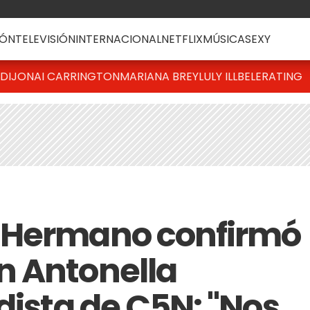
ÓN
TELEVISIÓN
INTERNACIONAL
NETFLIX
MÚSICA
SEXY
DIJONAI CARRINGTON
MARIANA BREY
LULY ILLBELE
RATING
 Hermano confirmó
n Antonella
dista de C5N: "Nos