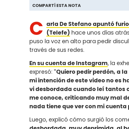
COMPARTÍ ESTA NOTA
C
arla De Stefano apuntó furi
(Telefe)
hace unos días atrás,
puso la voz en alto para pedir discu
través de sus redes.
En su cuenta de Instagram
, la ex
expresó:
"Quiero pedir perdón, a la
mi intención de este video no es 
vi desbordada cuando leí tantos 
me conoce, criticando muy mal d
nada tiene que ver con mi cuenta 
Luego, explicó cómo surgió los com
desbordada, muy deprimida, al bo