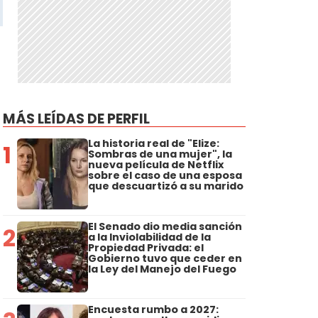
MÁS LEÍDAS DE PERFIL
La historia real de "Elize:
1
Sombras de una mujer", la
nueva película de Netflix
sobre el caso de una esposa
que descuartizó a su marido
El Senado dio media sanción
2
a la Inviolabilidad de la
Propiedad Privada: el
Gobierno tuvo que ceder en
la Ley del Manejo del Fuego
Encuesta rumbo a 2027: