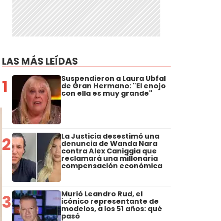
LAS MÁS LEÍDAS
Suspendieron a Laura Ubfal
1
de Gran Hermano: "El enojo
con ella es muy grande"
La Justicia desestimó una
2
denuncia de Wanda Nara
contra Alex Caniggia que
reclamará una millonaria
compensación económica
Murió Leandro Rud, el
3
icónico representante de
modelos, a los 51 años: qué
pasó