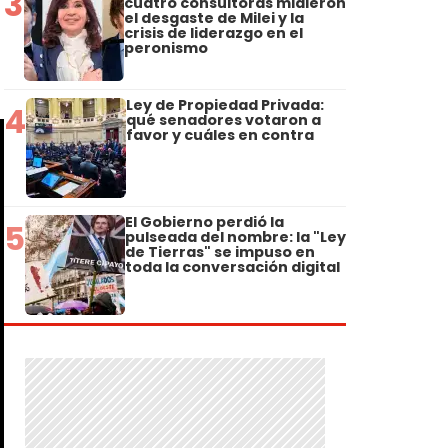
3
cuatro consultoras midieron
el desgaste de Milei y la
crisis de liderazgo en el
peronismo
Ley de Propiedad Privada:
4
qué senadores votaron a
favor y cuáles en contra
El Gobierno perdió la
5
pulseada del nombre: la "Ley
de Tierras" se impuso en
toda la conversación digital