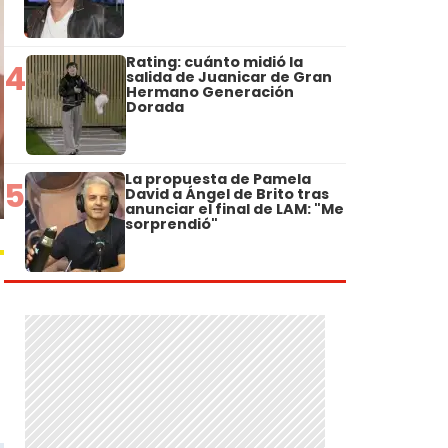
Rating: cuánto midió la
4
salida de Juanicar de Gran
Hermano Generación
Dorada
La propuesta de Pamela
5
David a Ángel de Brito tras
anunciar el final de LAM: "Me
sorprendió"