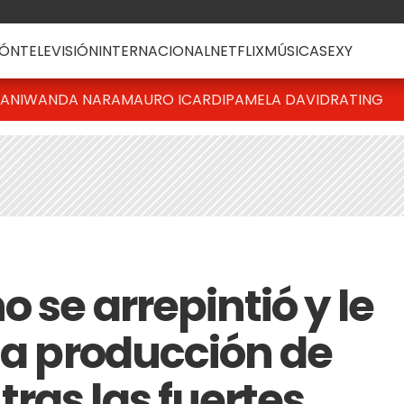
ÓN
TELEVISIÓN
INTERNACIONAL
NETFLIX
MÚSICA
SEXY
IANI
WANDA NARA
MAURO ICARDI
PAMELA DAVID
RATING
o se arrepintió y le
la producción de
ras las fuertes