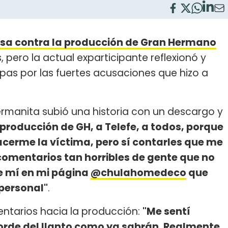
osa contra la producción de Gran Hermano
 pero la actual exparticipante reflexionó y
lpas por las fuertes acusaciones que hizo a
hermanita subió una historia con un descargo y
 producción de GH, a Telefe, a todos, porque
hacerme la víctima, pero sí contarles que me
comentarios tan horribles de gente que no
e mí en mi página
@chulahomedeco
que
personal"
.
entarios hacia la producción:
"Me sentí
rde del llanto como ya sabrán. Realmente