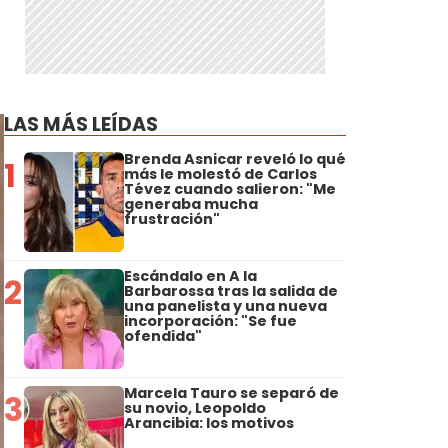
LAS MÁS LEÍDAS
Brenda Asnicar reveló lo qué
1
más le molestó de Carlos
Tévez cuando salieron: "Me
generaba mucha
frustración"
Escándalo en A la
2
Barbarossa tras la salida de
una panelista y una nueva
incorporación: "Se fue
ofendida"
Marcela Tauro se separó de
3
su novio, Leopoldo
Arancibia: los motivos