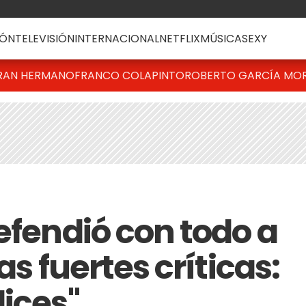
ÓN
TELEVISIÓN
INTERNACIONAL
NETFLIX
MÚSICA
SEXY
RAN HERMANO
FRANCO COLAPINTO
ROBERTO GARCÍA MO
efendió con todo a
las fuertes críticas:
lices"