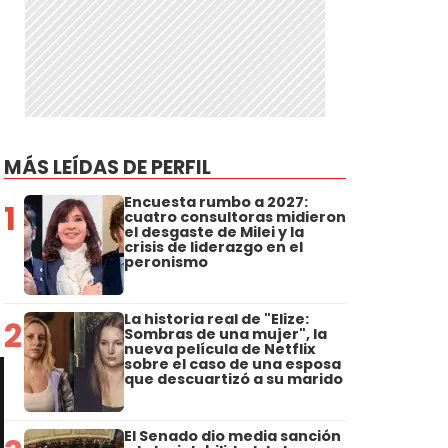
MÁS LEÍDAS DE PERFIL
Encuesta rumbo a 2027:
1
cuatro consultoras midieron
el desgaste de Milei y la
crisis de liderazgo en el
peronismo
La historia real de "Elize:
2
Sombras de una mujer", la
nueva película de Netflix
sobre el caso de una esposa
que descuartizó a su marido
El Senado dio media sanción