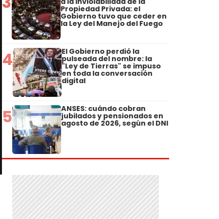
3
a la Inviolabilidad de la
Propiedad Privada: el
Gobierno tuvo que ceder en
la Ley del Manejo del Fuego
El Gobierno perdió la
4
pulseada del nombre: la
"Ley de Tierras" se impuso
en toda la conversación
digital
ANSES: cuándo cobran
5
jubilados y pensionados en
agosto de 2026, según el DNI