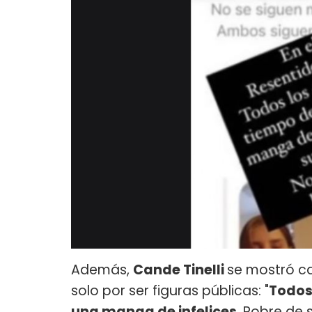
Además,
Cande Tinelli
se mostró c
solo por ser figuras públicas: "
Todos
una manga de infelices
. Pobre de 